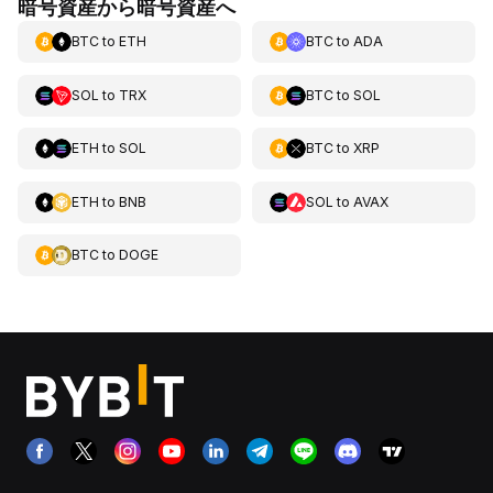
暗号資産から暗号資産へ
BTC
to
ETH
BTC
to
ADA
SOL
to
TRX
BTC
to
SOL
ETH
to
SOL
BTC
to
XRP
ETH
to
BNB
SOL
to
AVAX
BTC
to
DOGE