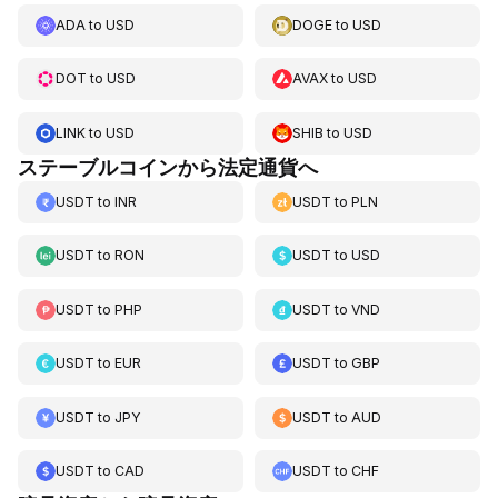
ADA
to
USD
DOGE
to
USD
DOT
to
USD
AVAX
to
USD
LINK
to
USD
SHIB
to
USD
ステーブルコインから法定通貨へ
USDT
to
INR
USDT
to
PLN
USDT
to
RON
USDT
to
USD
USDT
to
PHP
USDT
to
VND
USDT
to
EUR
USDT
to
GBP
USDT
to
JPY
USDT
to
AUD
USDT
to
CAD
USDT
to
CHF