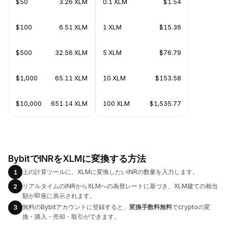
$50
3.26 XLM
0.1 XLM
$1.54
$100
6.51 XLM
1 XLM
$15.36
$500
32.56 XLM
5 XLM
$76.79
$1,000
65.11 XLM
10 XLM
$153.58
$10,000
651.14 XLM
100 XLM
$1,535.77
BybitでINRをXLMに変換する方法
上の計算ツールに、XLMに変換したいINRの数量を入力します。
1
リアルタイムのINRからXLMへの為替レートに基づき、XLM建ての相当
2
額が即座に表示されます。
無料のBybitアカウントに登録すると、
変換手数料無料
でcryptoの変
3
換・購入・売却・取引ができます。