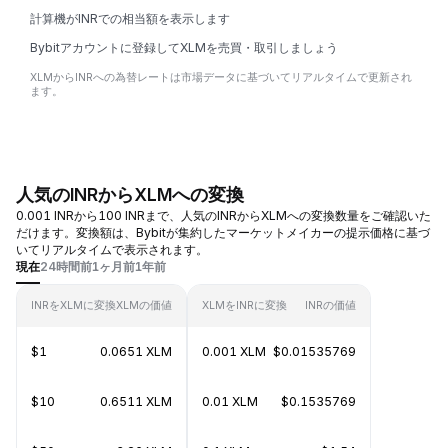
計算機がINRでの相当額を表示します
Bybitアカウントに登録してXLMを売買・取引しましょう
XLMからINRへの為替レートは市場データに基づいてリアルタイムで更新され
ます。
人気のINRからXLMへの変換
0.001 INRから100 INRまで、人気のINRからXLMへの変換数量をご確認いた
だけます。変換額は、Bybitが集約したマーケットメイカーの提示価格に基づ
いてリアルタイムで表示されます。
現在
24時間前
1ヶ月前
1年前
INRをXLMに変換
XLMの価値
XLMをINRに変換
INRの価値
$1
0.0651 XLM
0.001 XLM
$0.01535769
$10
0.6511 XLM
0.01 XLM
$0.1535769