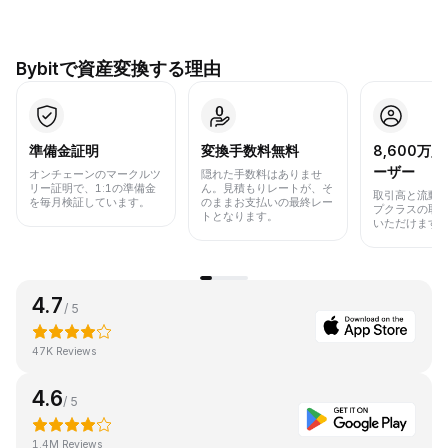
Bybitで資産変換する理由
準備金証明
変換手数料無料
8,600万
ーザー
オンチェーンのマークルツ
隠れた手数料はありませ
リー証明で、1:1の準備金
ん。見積もりレートが、そ
取引高と流動
を毎月検証しています。
のままお支払いの最終レー
プクラスの取
トとなります。
いただけます
4.7
/ 5
47K Reviews
4.6
/ 5
1.4M Reviews