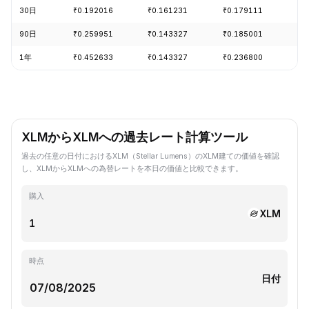
30日
₹0.192016
₹0.161231
₹0.179111
-1
90日
₹0.259951
₹0.143327
₹0.185001
-1
1年
₹0.452633
₹0.143327
₹0.236800
-6
XLMからXLMへの過去レート計算ツール
過去の任意の日付におけるXLM（Stellar Lumens）のXLM建ての価値を確認
し、XLMからXLMへの為替レートを本日の価値と比較できます。
購入
XLM
時点
日付