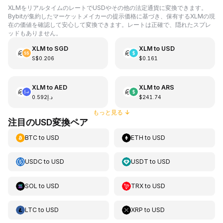
XLMをリアルタイムのレートでUSDやその他の法定通貨に変換できます。
Bybitが集約したマーケットメイカーの提示価格に基づき、保有するXLMの現
在の価値を確認して安心して変換できます。レートは正確で、隠れたスプレ
ッドもありません。
XLM
to
SGD
XLM
to
USD
S$0.206
$0.161
XLM
to
AED
XLM
to
ARS
د.إ0.592
$241.74
もっと見る
↓
注目のUSD変換ペア
BTC
to
USD
ETH
to
USD
USDC
to
USD
USDT
to
USD
SOL
to
USD
TRX
to
USD
LTC
to
USD
XRP
to
USD