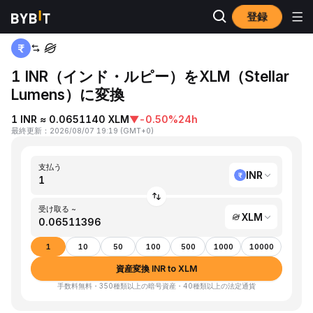
登録
ホーム
INR to XLM
1 INR（インド・ルピー）をXLM（Stellar
Lumens）に変換
1 INR ≈ 0.0651140 XLM
▼
-0.50%
24h
最終更新
：
2026/08/07 19:19
(
GMT+0
)
支払う
INR
受け取る ~
XLM
1
10
50
100
500
1000
10000
資産変換 INR to XLM
手数料無料・350種類以上の暗号資産・40種類以上の法定通貨