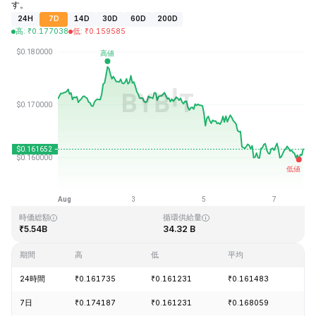
す。
24H
7D
14D
30D
60D
200D
高
:
₹
0.177038
低
:
₹
0.159585
最終更新日時：2026-08-07、19:19 GMT+0
過去最高値
過去最低値
₹0.875563
₹0.000476
時価総額
循環供給量
₹5.54B
34.32 B
期間
高
低
平均
変
24時間
₹0.161735
₹0.161231
₹0.161483
+0
7日
₹0.174187
₹0.161231
₹0.168059
-5