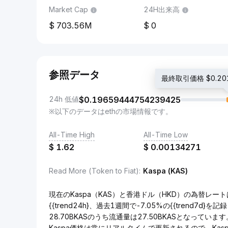
Market Cap
24H出来高
703.56M
0
参照データ
最終取引価格 $0.201
24h 低値
$
0.19659444754239425
※以下のデータはethの市場情報です。
All-Time High
All-Time Low
$
1.62
$
0.00134271
Read More (Token to Fiat)
:
Kaspa (KAS)
現在のKaspa（KAS）と香港ドル（HKD）の為替レートは$0
{{trend24h}、過去1週間で-7.05%の{{trend7
28.70BKASのうち流通量は27.50BKASとなっていま
Kaspa価格は常にリアルタイムで更新されるので、Ka