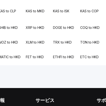
KAS to CLP
KAS to MKD
KAS to ISK
KAS to COP
SHIB to HKD
XRP to HKD
DOGE to HKD
COQ to HKD
AIOZ to HKD
XLM to HKD
TRX to HKD
TON to HKD
MATIC to HKD
FET to HKD
ETHFI to HKD
ETC to HKD
報
サービス
サポ