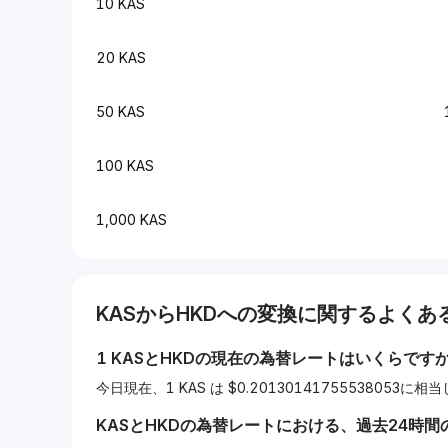
10 KAS
20 KAS
50 KAS
100 KAS
1,000 KAS
KAS
から
HKD
への変換に関するよくある
1
KAS
と
HKD
の現在の為替レートはいくらです
今日現在、1 KAS は $0.20130141755538053に相
KAS
と
HKD
の為替レートにおける、過去24時間