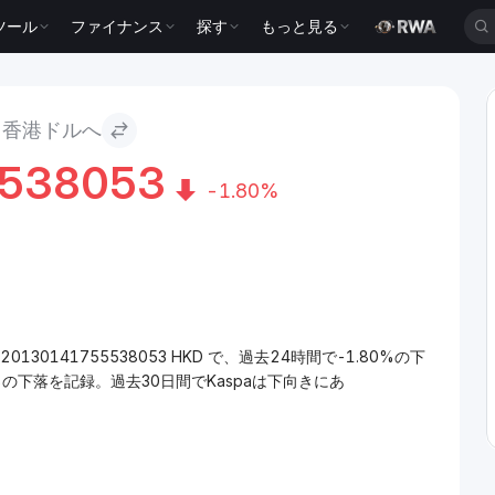
ツール
ファイナンス
探す
もっと見る
ら香港ドルへ
5538053
-1.80%
0130141755538053 HKD で、過去24時間で-1.80%の下
%の下落を記録。過去30日間でKaspaは下向きにあ