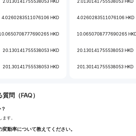
2.0130141755538053 HKD
2.0130141755538053 HKD
4.0260283511076106 HKD
4.0260283511076106 HKD
10.0650708777690265 HKD
10.0650708777690265 HK
20.130141755538053 HKD
20.130141755538053 HKD
201.30141755538053 HKD
201.30141755538053 HKD
質問（FAQ）
か？
当します。
の変動率について教えてください。