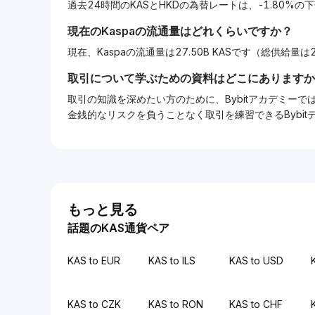
過去24時間のKASとHKDの為替レートは、-1.80%
現在の
Kaspa
の流通量はどれくらいですか？
現在、Kaspaの流通量は27.50B KASです（総供給量は28
取引について学ぶための資料はどこにありますか
取引の知識を深めたい方のために、Bybitアカデミ
金銭的なリスクを負うことなく取引を練習できるBybi
もっと見る
話題のKAS通貨ペア
KAS to EUR
KAS to ILS
KAS to USD
KAS to CZK
KAS to RON
KAS to CHF