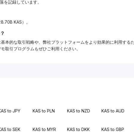
の下落を記録しています。
.70B KAS）。
？
ーでは基本的な取引戦略や、弊社プラットフォームをより効果的に利用す
tデモ取引プログラムもぜひご利用ください。
KAS to JPY
KAS to PLN
KAS to NZD
KAS to AUD
KAS to SEK
KAS to MYR
KAS to DKK
KAS to GBP