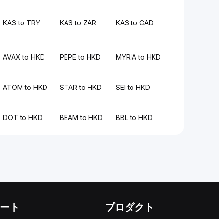
KAS to TRY
KAS to ZAR
KAS to CAD
AVAX to HKD
PEPE to HKD
MYRIA to HKD
ATOM to HKD
STAR to HKD
SEI to HKD
DOT to HKD
BEAM to HKD
BBL to HKD
ート
プロダクト