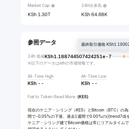
Market Cap
24H出来高
1.30T
64.68K
参照データ
最終取引価格 KSh1.19302
24h 低値
KSh
1.188744507424251e-7
※以下のデータはethの市場情報です。
All-Time High
All-Time Low
KSh
--
KSh
--
Fiat to Token Read More
:
(KES)
現在のケニア・シリング（KES）とBitcoin（BTC）の為替
間で-0.05%の下落、過去1週間で0.00%の{{trend7
ケニア・シリング建てBitcoin価格は常にリアルタイ
確認するようにしてください。