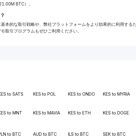
1.00M BTC）。
？
ーでは基本的な取引戦略や、弊社プラットフォームをより効果的に利用す
tデモ取引プログラムもぜひご利用ください。
KES to SATS
KES to POL
KES to ONDO
KES to MYRIA
KES to MNT
KES to MAVIA
KES to ETH
KES to DOGE
PLN to BTC
AUD to BTC
ILS to BTC
SEK to BTC