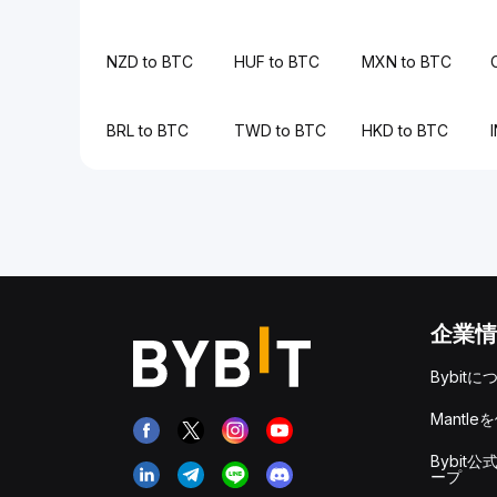
NZD to BTC
HUF to BTC
MXN to BTC
BRL to BTC
TWD to BTC
HKD to BTC
企業情
Bybitに
Mantle
Bybit公
ープ