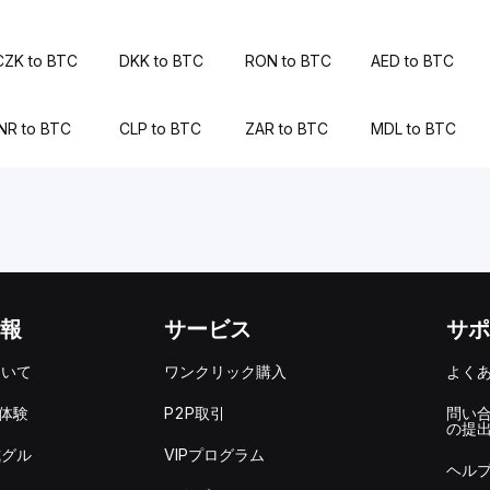
CZK to BTC
DKK to BTC
RON to BTC
AED to BTC
INR to BTC
CLP to BTC
ZAR to BTC
MDL to BTC
報
サービス
サポ
ついて
ワンクリック購入
よく
を体験
P2P取引
問い
の提
式グル
VIPプログラム
ヘル