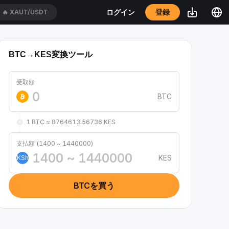
登録
ログイン
🔥
XAUT/USDT
BTC→KES変換ツール
受取額
BTC
1 BTC ≈ 8764613.56736 KES
支払額 (1400 ~ 1440000)
KES
KSh
BTCを買う