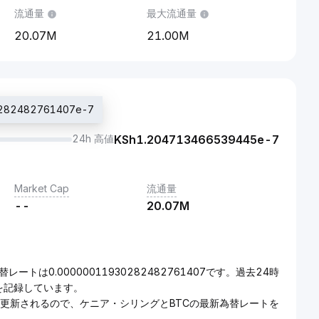
流通量
最大流通量
20.07M
21.00M
82482761407e-7
24h 高値
KSh
1.204713466539445e-7
Market Cap
流通量
--
20.07M
レートは0.00000011930282482761407です。過去24時
d}を記録しています。
ムで更新されるので、ケニア・シリングとBTCの最新為替レートを