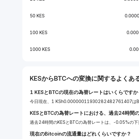
50 KES
0.000
100 KES
0.00
1000 KES
0.0
KES
から
BTC
への変換に関するよくある
1
KES
と
BTC
の現在の為替レートはいくらですか
今日現在、1 KSh0.0000001193028248276140
KES
と
BTC
の為替レートにおける、過去24時間
過去24時間のKESとBTCの為替レートは、-0.05%
現在の
Bitcoin
の流通量はどれくらいですか？