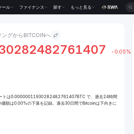
ツール
ファイナンス
探す
もっと見る
ングからBITCOINへ
930282482761407
-0.05%
トは0.00000011930282482761407BTC で、過去24時間
n価額は0.00%の下落を記録。過去30日間でBitcoinは下向きに