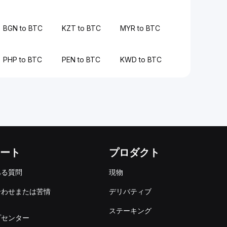
BGN to BTC
KZT to BTC
MYR to BTC
PHP to BTC
PEN to BTC
KWD to BTC
ート
プロダクト
ある質問
現物
合わせまたは苦情
デリバティブ
出
ステーキング
プセンター