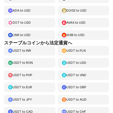
ADA
to
USD
DOGE
to
USD
DOT
to
USD
AVAX
to
USD
LINK
to
USD
SHIB
to
USD
ステーブルコインから法定通貨へ
USDT
to
INR
USDT
to
PLN
USDT
to
RON
USDT
to
USD
USDT
to
PHP
USDT
to
VND
USDT
to
EUR
USDT
to
GBP
USDT
to
JPY
USDT
to
AUD
USDT
to
CAD
USDT
to
CHF