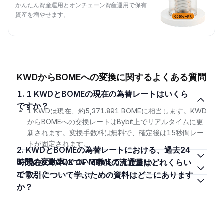
かんたん資産運用とオンチェーン資産運用で保有
資産を増やせます。
KWDからBOMEへの変換に関するよくある質問
1. 1 KWDとBOMEの現在の為替レートはいくら
ですか？
1 KWDは現在、約5,371.891 BOMEに相当します。KWD
からBOMEへの交換レートはBybit上でリアルタイムに更
新されます。変換手数料は無料で、確定後は15秒間レー
トが固定されます。
2. KWDとBOMEの為替レートにおける、過去24
時間の変動率について教えてください。
3. 現在のBOOK OF MEMEの流通量はどれくらい
ですか？
4. 取引について学ぶための資料はどこにあります
か？