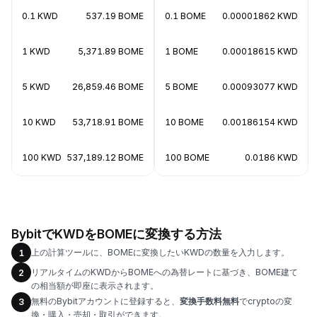
0.1 KWD
537.19 BOME
0.1 BOME
0.00001862 KWD
1 KWD
5,371.89 BOME
1 BOME
0.00018615 KWD
5 KWD
26,859.46 BOME
5 BOME
0.00093077 KWD
10 KWD
53,718.91 BOME
10 BOME
0.00186154 KWD
100 KWD
537,189.12 BOME
100 BOME
0.0186 KWD
BybitでKWDをBOMEに変換する方法
上の計算ツールに、BOMEに変換したいKWDの数量を入力します。
1
リアルタイムのKWDからBOMEへの為替レートに基づき、BOME建て
2
の相当額が即座に表示されます。
無料のBybitアカウントに登録すると、
変換手数料無料
でcryptoの変
3
換・購入・売却・取引ができます。