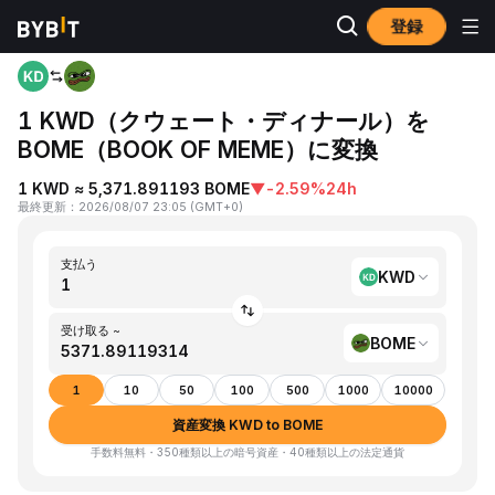
登録
ホーム
KWD to BOME
1 KWD（クウェート・ディナール）を
BOME（BOOK OF MEME）に変換
1 KWD ≈ 5,371.891193 BOME
▼
-2.59%
24h
最終更新
：
2026/08/07 23:05
(
GMT+0
)
支払う
KWD
受け取る ~
BOME
1
10
50
100
500
1000
10000
資産変換 KWD to BOME
手数料無料・350種類以上の暗号資産・40種類以上の法定通貨