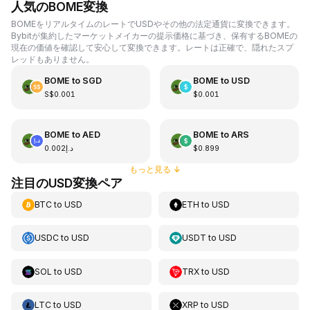
人気のBOME変換
BOMEをリアルタイムのレートでUSDやその他の法定通貨に変換できます。
Bybitが集約したマーケットメイカーの提示価格に基づき、保有するBOMEの
現在の価値を確認して安心して変換できます。レートは正確で、隠れたスプ
レッドもありません。
BOME
to
SGD
BOME
to
USD
S$0.001
$0.001
BOME
to
AED
BOME
to
ARS
د.إ0.002
$0.899
もっと見る
↓
注目のUSD変換ペア
BTC
to
USD
ETH
to
USD
USDC
to
USD
USDT
to
USD
SOL
to
USD
TRX
to
USD
LTC
to
USD
XRP
to
USD