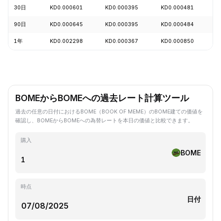
30日
KD0.000601
KD0.000395
KD0.000481
+
90日
KD0.000645
KD0.000395
KD0.000484
+
1年
KD0.002298
KD0.000367
KD0.000850
-
BOMEからBOMEへの過去レート計算ツール
過去の任意の日付におけるBOME（BOOK OF MEME）のBOME建ての価値を
確認し、BOMEからBOMEへの為替レートを本日の価値と比較できます。
購入
BOME
時点
日付