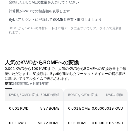
変換したいBOMEの数量を入力してください
計算機がKWDでの相当額を表示します
Bybitアカウントに登録してBOMEを売買・取引しましょう
BOMEからKWDへの為替レートは市場データに基づいてリアルタイムで更新さ
れます。
人気のKWDからBOMEへの変換
0.001 KWDから100 KWDまで、人気のKWDからBOMEへの変換数量をご確
認いただけます。変換額は、Bybitが集約したマーケットメイカーの提示価格
に基づいてリアルタイムで表示されます。
現在
24時間前
1ヶ月前
1年前
KWDをBOMEに変換
BOMEの価値
BOMEをKWDに変換
KWDの価値
0.001 KWD
5.37 BOME
0.001 BOME
0.00000019 KWD
0.01 KWD
53.72 BOME
0.01 BOME
0.00000186 KWD