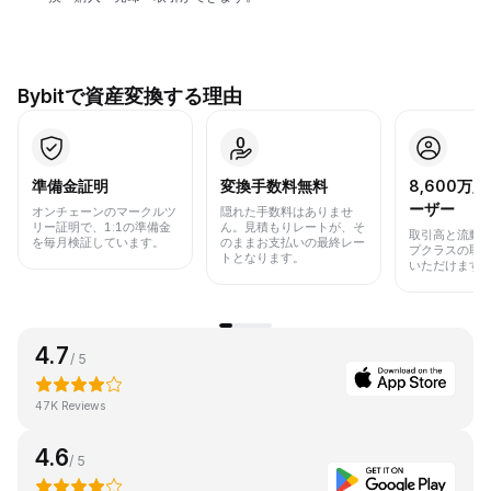
Bybitで資産変換する理由
準備金証明
変換手数料無料
8,600万
ーザー
オンチェーンのマークルツ
隠れた手数料はありませ
リー証明で、1:1の準備金
ん。見積もりレートが、そ
取引高と流動
を毎月検証しています。
のままお支払いの最終レー
プクラスの取
トとなります。
いただけます
4.7
/ 5
47K Reviews
4.6
/ 5