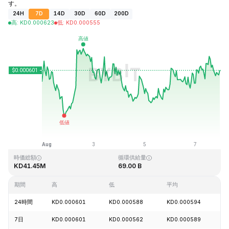
す。
24H
7D
14D
30D
60D
200D
高
:
KD
0.000623
低
:
KD
0.000555
最終更新日時：2026-08-07、23:05 GMT+0
過去最高値
過去最低値
KD0.026889
KD0.000058
時価総額
循環供給量
KD41.45M
69.00 B
期間
高
低
平均
24時間
KD0.000601
KD0.000588
KD0.000594
+
7日
KD0.000601
KD0.000562
KD0.000589
+