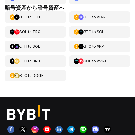
暗号資産から暗号資産へ
BTC
to
ETH
BTC
to
ADA
SOL
to
TRX
BTC
to
SOL
ETH
to
SOL
BTC
to
XRP
ETH
to
BNB
SOL
to
AVAX
BTC
to
DOGE