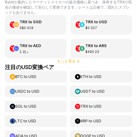
Bybitが集約したマーケットメイカーの提示価格に基づき、保有するTRXの現
在の価値を確認して安心して変換できます。レートは正確で、隠れたスプレ
ッドもありません。
TRX
to
SGD
TRX
to
USD
S$0.418
$0.327
TRX
to
AED
TRX
to
ARS
د.إ1.2
$490.23
もっと見る
↓
注目のUSD変換ペア
BTC
to
USD
ETH
to
USD
USDC
to
USD
USDT
to
USD
SOL
to
USD
TRX
to
USD
LTC
to
USD
XRP
to
USD
ADA
to
USD
DOGE
to
USD