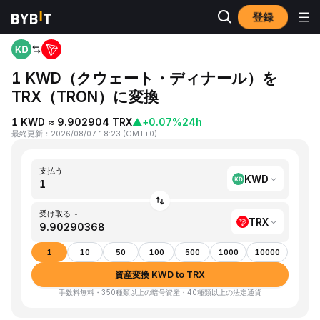
登録
ホーム
KWD to TRX
1 KWD（クウェート・ディナール）を
TRX（TRON）に変換
1 KWD ≈ 9.902904 TRX
▲
+0.07%
24h
最終更新
：
2026/08/07 18:23
(
GMT+0
)
支払う
KWD
受け取る ~
TRX
1
10
50
100
500
1000
10000
資産変換 KWD to TRX
手数料無料・350種類以上の暗号資産・40種類以上の法定通貨