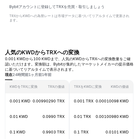
Bybitアカウントに登録してTRXを売買・取引しましょう
TRXからKWDへの為替レートは市場データに基づいてリアルタイムで更新され
ます。
人気のKWDからTRXへの変換
0.001 KWDから100 KWDまで、人気のKWDからTRXへの変換数量をご確
認いただけます。変換額は、Bybitが集約したマーケットメイカーの提示価格
に基づいてリアルタイムで表示されます。
現在
24時間前
1ヶ月前
1年前
KWDをTRXに変換
TRXの価値
TRXをKWDに変換
KWDの価値
0.001 KWD
0.00990290 TRX
0.001 TRX
0.00010098 KWD
0.01 KWD
0.0990 TRX
0.01 TRX
0.00100980 KWD
0.1 KWD
0.9903 TRX
0.1 TRX
0.0101 KWD