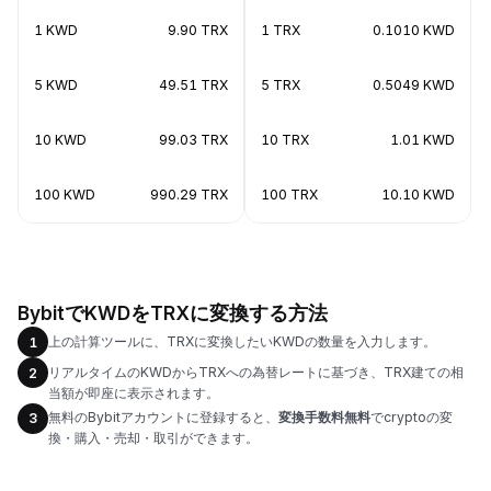
1 KWD
9.90 TRX
1 TRX
0.1010 KWD
5 KWD
49.51 TRX
5 TRX
0.5049 KWD
10 KWD
99.03 TRX
10 TRX
1.01 KWD
100 KWD
990.29 TRX
100 TRX
10.10 KWD
BybitでKWDをTRXに変換する方法
上の計算ツールに、TRXに変換したいKWDの数量を入力します。
1
リアルタイムのKWDからTRXへの為替レートに基づき、TRX建ての相
2
当額が即座に表示されます。
無料のBybitアカウントに登録すると、
変換手数料無料
でcryptoの変
3
換・購入・売却・取引ができます。