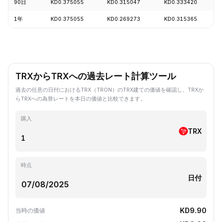
90日
KD0.375055
KD0.315047
KD0.333420
1年
KD0.375055
KD0.269273
KD0.315365
TRXからTRXへの過去レート計算ツール
過去の任意の日付におけるTRX（TRON）のTRX建ての価値を確認し、TRXか
らTRXへの為替レートを本日の価値と比較できます。
購入
TRX
時点
日付
KD9.90
当時の価値