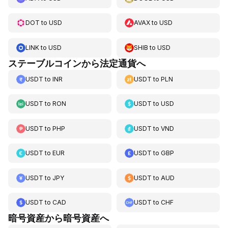
DOT
to
USD
AVAX
to
USD
LINK
to
USD
SHIB
to
USD
ステーブルコインから法定通貨へ
USDT
to
INR
USDT
to
PLN
USDT
to
RON
USDT
to
USD
USDT
to
PHP
USDT
to
VND
USDT
to
EUR
USDT
to
GBP
USDT
to
JPY
USDT
to
AUD
USDT
to
CAD
USDT
to
CHF
暗号資産から暗号資産へ