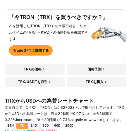
「今TRON（TRX）を買うべきですか？」
AIを活用したTRON（TRX）の市場分析と、リア
ルタイムのTRXからKWDへの価格分析を確認でき
ます。
TradeGPTに質問する
TRXの価格
価格予測
TRX/USDTを取引
TRXを購入
TRXからUSDへの為替レートチャート
本日時点で、1 TRX（TRON）は0.327023ドルで取引されています。TRX
からUSDへの為替レートは、過去24時間で0.07%up、過去1週間で
0.23%increased、過去30日間で0.73%slightly downwardしています。
24H
7D
14D
30D
60D
200D
高
:
KD
0.330395
低
:
KD
0.325441