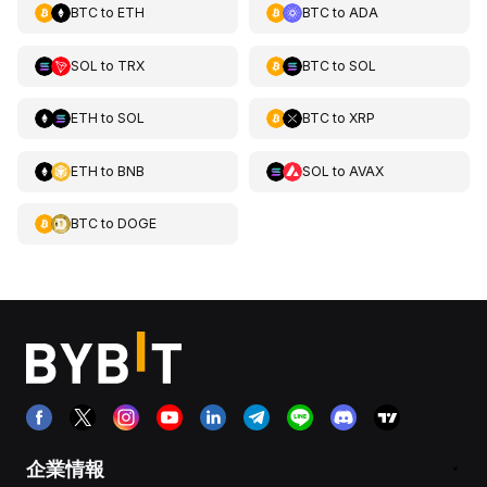
BTC
to
ETH
BTC
to
ADA
SOL
to
TRX
BTC
to
SOL
ETH
to
SOL
BTC
to
XRP
ETH
to
BNB
SOL
to
AVAX
BTC
to
DOGE
企業情報