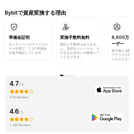
Bybitで資産変換する理由
準備金証明
変換手数料無料
8,600万
ーザー
オンチェーンのマークルツ
隠れた手数料はありませ
リー証明で、1:1の準備金
ん。見積もりレートが、そ
取引高と流動
を毎月検証しています。
のままお支払いの最終レー
プクラスの取
トとなります。
いただけます
4.7
/ 5
47K Reviews
4.6
/ 5
1.4M Reviews