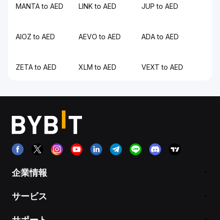
MANTA to AED
LINK to AED
JUP to AED
AIOZ to AED
AEVO to AED
ADA to AED
ZETA to AED
XLM to AED
VEXT to AED
企業情報
サービス
サポート