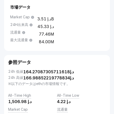
市場データ
Market Cap
3.51B
24H出来高
45.33
流通量
77.46M
最大流通量
84.00M
参照データ
24h 低値
164.27087305711618
د.إ
24h 高値
166.98852219778834
د.إ
※以下のデータはethの市場情報です。
All-Time High
All-Time Low
1,506.98
د.إ
4.22
د.إ
Market Cap
流通量