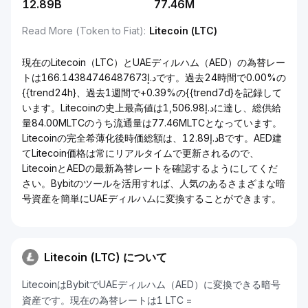
12.89B
77.46M
Read More (Token to Fiat)
:
Litecoin (LTC)
現在のLitecoin（LTC）とUAEディルハム（AED）の為替レー
トはد.إ166.14384746487673です。過去24時間で0.00%の
{{trend24h}、過去1週間で+0.39%の{{trend7d}を記録して
います。Litecoinの史上最高値はد.إ1,506.98に達し、総供給
量84.00MLTCのうち流通量は77.46MLTCとなっています。
Litecoinの完全希薄化後時価総額は、د.إ12.89Bです。AED建
てLitecoin価格は常にリアルタイムで更新されるので、
LitecoinとAEDの最新為替レートを確認するようにしてくだ
さい。Bybitのツールを活用すれば、人気のあるさまざまな暗
号資産を簡単にUAEディルハムに変換することができます。
Litecoin (LTC) について
LitecoinはBybitでUAEディルハム（AED）に変換できる暗号
資産です。現在の為替レートは1 LTC =