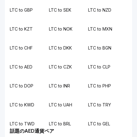
LTC to GBP
LTC to SEK
LTC to NZD
LTC to KZT
LTC to NOK
LTC to MXN
LTC to CHF
LTC to DKK
LTC to BGN
LTC to AED
LTC to CZK
LTC to CLP
LTC to DOP
LTC to INR
LTC to PHP
LTC to KWD
LTC to UAH
LTC to TRY
LTC to TWD
LTC to BRL
LTC to GEL
話題のAED通貨ペア