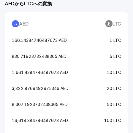
AEDからLTCへの変換
AED
LTC
166.14384746487673 AED
1 LTC
830.71923732438365 AED
5 LTC
1,661.4384746487673 AED
10 LTC
3,322.8769492975346 AED
20 LTC
8,307.1923732438365 AED
50 LTC
16,614.384746487673 AED
100 LTC