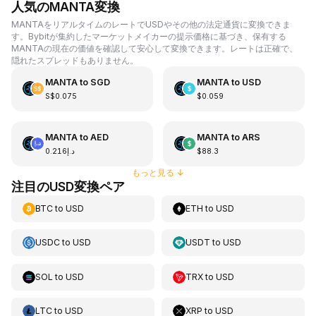
人気のMANTA変換
MANTAをリアルタイムのレートでUSDやその他の法定通貨に変換できま
す。Bybitが集約したマーケットメイカーの提示価格に基づき、保有する
MANTAの現在の価値を確認して安心して変換できます。レートは正確で、
隠れたスプレッドもありません。
MANTA
to
SGD
MANTA
to
USD
S$0.075
$0.059
MANTA
to
AED
MANTA
to
ARS
د.إ0.216
$88.3
もっと見る
↓
注目のUSD変換ペア
BTC
to
USD
ETH
to
USD
USDC
to
USD
USDT
to
USD
SOL
to
USD
TRX
to
USD
LTC
to
USD
XRP
to
USD