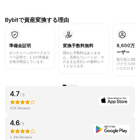
Bybitで資産変換する理由
準備金証明
変換手数料無料
8,600万
ーザー
オンチェーンのマークルツ
隠れた手数料はありませ
リー証明で、1:1の準備金
ん。見積もりレートが、そ
取引高と流動
を毎月検証しています。
のままお支払いの最終レー
プクラスの取
トとなります。
いただけます
4.7
/ 5
47K Reviews
4.6
/ 5
1.4M Reviews