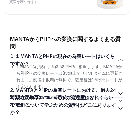
資産を増やせます。
MANTAからPHPへの変換に関するよくある質
問
1. 1 MANTAとPHPの現在の為替レートはいくら
ですか？
1 MANTAは現在、約3.58 PHPに相当します。MANTAか
らPHPへの交換レートはBybit上でリアルタイムに更新さ
れます。変換手数料は無料で、確定後は15秒間レートが
固定されます。
2. MANTAとPHPの為替レートにおける、過去24
時間の変動率について教えてください。
3. 現在のManta Networkの流通量はどれくらい
ですか？
4. 取引について学ぶための資料はどこにあります
か？