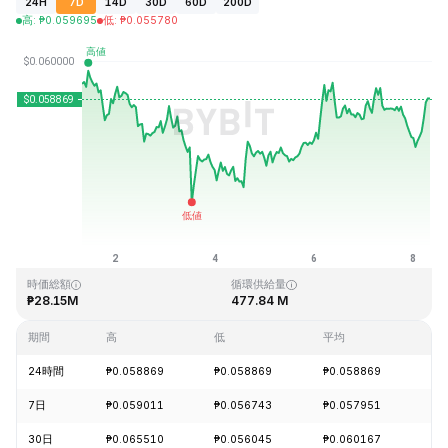
24H
7D
14D
30D
60D
200D
高
:
₱
0.059695
低
:
₱
0.055780
最終更新日時：2026-08-08、07:48 GMT+0
過去最高値
過去最低値
₱4.05
₱0.054621
時価総額
循環供給量
₱28.15M
477.84 M
期間
高
低
平均
変
24時間
₱0.058869
₱0.058869
₱0.058869
+0
7日
₱0.059011
₱0.056743
₱0.057951
-1
30日
₱0.065510
₱0.056045
₱0.060167
+2