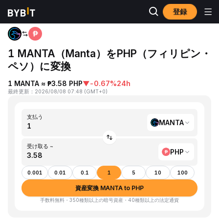
登録
ホーム
MANTA to PHP
1 MANTA（Manta）をPHP（フィリピン・
ペソ）に変換
1 MANTA ≈ ₱3.58 PHP
▼
-0.67%
24h
最終更新
：
2026/08/08 07:48
(
GMT+0
)
支払う
MANTA
受け取る ~
PHP
0.001
0.01
0.1
1
5
10
100
資産変換 MANTA to PHP
手数料無料・350種類以上の暗号資産・40種類以上の法定通貨