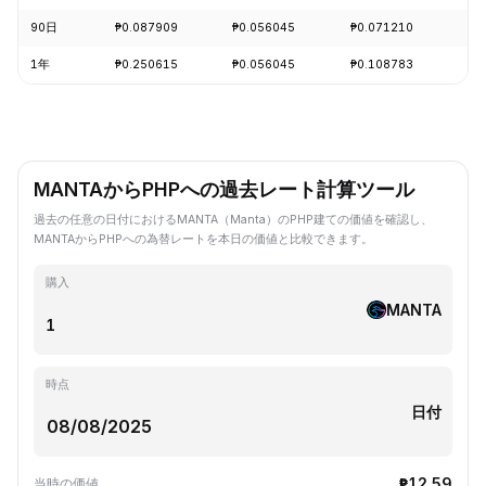
90日
₱0.087909
₱0.056045
₱0.071210
-2
1年
₱0.250615
₱0.056045
₱0.108783
-7
MANTAからPHPへの過去レート計算ツール
過去の任意の日付におけるMANTA（Manta）のPHP建ての価値を確認し、
MANTAからPHPへの為替レートを本日の価値と比較できます。
購入
MANTA
時点
日付
₱12.59
当時の価値