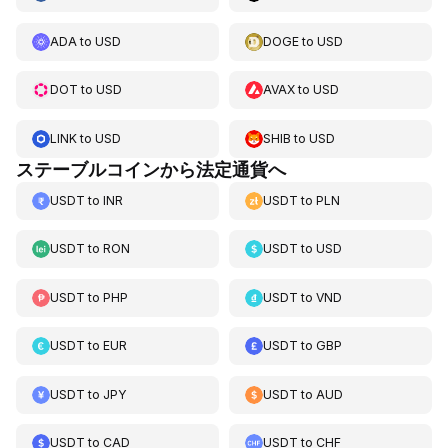
ADA
to
USD
DOGE
to
USD
DOT
to
USD
AVAX
to
USD
LINK
to
USD
SHIB
to
USD
ステーブルコインから法定通貨へ
USDT
to
INR
USDT
to
PLN
USDT
to
RON
USDT
to
USD
USDT
to
PHP
USDT
to
VND
USDT
to
EUR
USDT
to
GBP
USDT
to
JPY
USDT
to
AUD
USDT
to
CAD
USDT
to
CHF