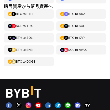
暗号資産から暗号資産へ
BTC
to
ETH
BTC
to
ADA
SOL
to
TRX
BTC
to
SOL
ETH
to
SOL
BTC
to
XRP
ETH
to
BNB
SOL
to
AVAX
BTC
to
DOGE