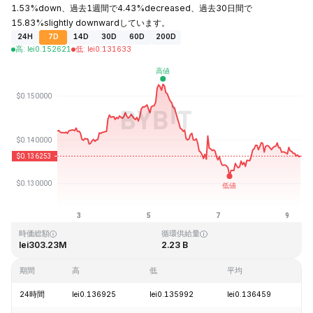
1.53%down、過去1週間で4.43%decreased、過去30日間で
15.83%slightly downwardしています。
24H
7D
14D
30D
60D
200D
高
:
lei
0.152621
低
:
lei
0.131633
最終更新日時：2026-08-09、08:58 GMT+0
過去最高値
過去最低値
lei3.45
lei0.008170
時価総額
循環供給量
lei303.23M
2.23 B
期間
高
低
平均
変
24時間
lei0.136925
lei0.135992
lei0.136459
-