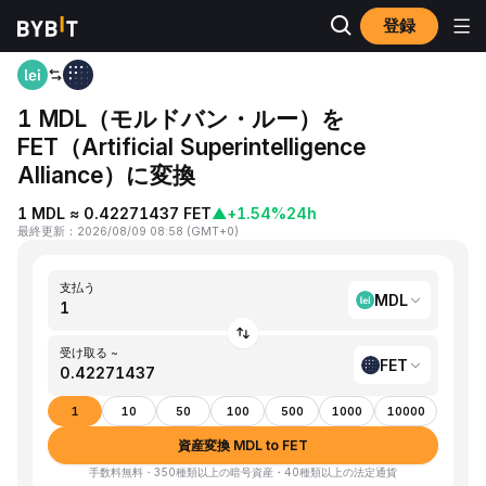
登録
ホーム
MDL to FET
1 MDL（モルドバン・ルー）を
FET（Artificial Superintelligence
Alliance）に変換
1 MDL ≈ 0.42271437 FET
▲
+1.54%
24h
最終更新
：
2026/08/09 08:58
(
GMT+0
)
支払う
MDL
受け取る ~
FET
1
10
50
100
500
1000
10000
資産変換 MDL to FET
手数料無料・350種類以上の暗号資産・40種類以上の法定通貨