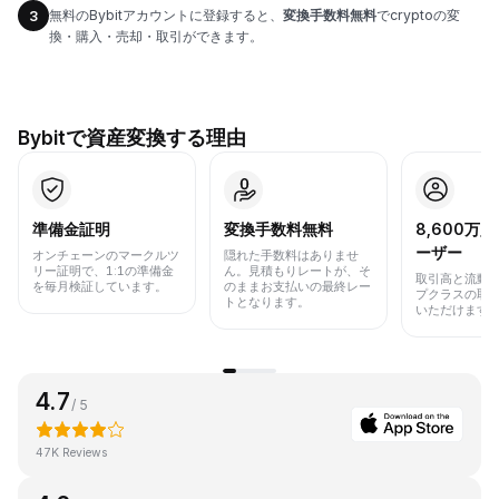
無料のBybitアカウントに登録すると、
変換手数料無料
でcryptoの変
3
換・購入・売却・取引ができます。
Bybitで資産変換する理由
準備金証明
変換手数料無料
8,600万
ーザー
オンチェーンのマークルツ
隠れた手数料はありませ
リー証明で、1:1の準備金
ん。見積もりレートが、そ
取引高と流動
を毎月検証しています。
のままお支払いの最終レー
プクラスの取
トとなります。
いただけます
4.7
/ 5
47K Reviews