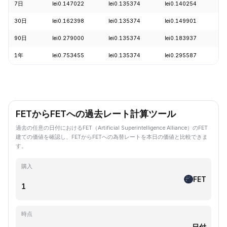
7日
lei0.147022
lei0.135374
lei0.140254
-
30日
lei0.162398
lei0.135374
lei0.149901
-
90日
lei0.279000
lei0.135374
lei0.183937
-
1年
lei0.753455
lei0.135374
lei0.295587
-
FETからFETへの過去レート計算ツール
過去の任意の日付におけるFET（Artificial Superintelligence Alliance）のFET
建ての価値を確認し、FETからFETへの為替レートを本日の価値と比較できま
す。
購入
FET
時点
日付