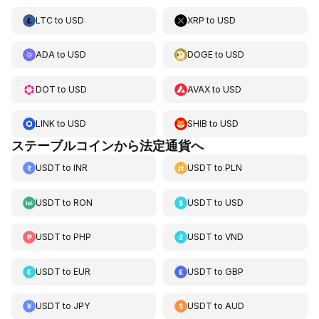
LTC
to
USD
XRP
to
USD
ADA
to
USD
DOGE
to
USD
DOT
to
USD
AVAX
to
USD
LINK
to
USD
SHIB
to
USD
ステーブルコインから法定通貨へ
USDT
to
INR
USDT
to
PLN
USDT
to
RON
USDT
to
USD
USDT
to
PHP
USDT
to
VND
USDT
to
EUR
USDT
to
GBP
USDT
to
JPY
USDT
to
AUD