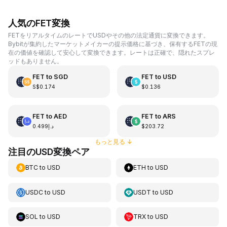
人気のFET変換
FETをリアルタイムのレートでUSDやその他の法定通貨に変換できます。
Bybitが集約したマーケットメイカーの提示価格に基づき、保有するFETの現
在の価値を確認して安心して変換できます。レートは正確で、隠れたスプレ
ッドもありません。
FET
to
SGD
FET
to
USD
S$0.174
$0.136
FET
to
AED
FET
to
ARS
د.إ0.499
$203.72
もっと見る
↓
注目のUSD変換ペア
BTC
to
USD
ETH
to
USD
USDC
to
USD
USDT
to
USD
SOL
to
USD
TRX
to
USD