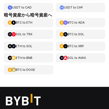
USDT
to
CAD
USDT
to
CHF
暗号資産から暗号資産へ
BTC
to
ETH
BTC
to
ADA
SOL
to
TRX
BTC
to
SOL
ETH
to
SOL
BTC
to
XRP
ETH
to
BNB
SOL
to
AVAX
BTC
to
DOGE