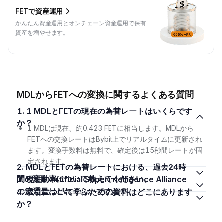
FETで資産運用
かんたん資産運用とオンチェーン資産運用で保有
資産を増やせます。
MDLからFETへの変換に関するよくある質問
1. 1 MDLとFETの現在の為替レートはいくらです
か？
1 MDLは現在、約0.423 FETに相当します。MDLから
FETへの交換レートはBybit上でリアルタイムに更新され
ます。変換手数料は無料で、確定後は15秒間レートが固
定されます。
2. MDLとFETの為替レートにおける、過去24時
間の変動率について教えてください。
3. 現在のArtificial Superintelligence Alliance
の流通量はどれくらいですか？
4. 取引について学ぶための資料はどこにあります
か？