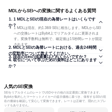
MDLからSEIへの変換に関するよくある質問
1. 1 MDLとSEIの現在の為替レートはいくらです
か？
1 MDLは現在、約1.389 SEIに相当します。MDLからSEI
への交換レートはBybit上でリアルタイムに更新されま
す。変換手数料は無料で、確定後は15秒間レートが固定
されます。
2. MDLとSEIの為替レートにおける、過去24時間
の変動率について教えてください。
3. 現在のSeiの流通量はどれくらいですか？
4. 取引について学ぶための資料はどこにあります
か？
人気のSEI変換
SEIをリアルタイムのレートでUSDやその他の法定通貨に変換できます。
Bybitが集約したマーケットメイカーの提示価格に基づき、保有するSEIの現
在の価値を確認して安心して変換できます。レートは正確で、隠れたスプレ
ッドもありません。