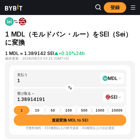
登録
ホーム
MDL to SEI
1 MDL（モルドバン・ルー）をSEI（Sei）
に変換
1 MDL ≈ 1.389142 SEI
▲
+0.10%
24h
最終更新
：
2026/08/10 03:21
(
GMT+0
)
支払う
MDL
受け取る ~
SEI
1
10
50
100
500
1000
10000
資産変換 MDL to SEI
手数料無料・350種類以上の暗号資産・40種類以上の法定通貨