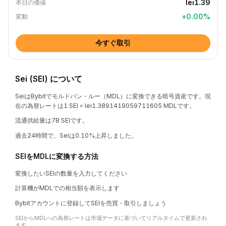
lei1.39
本日の価値
+
0.00
%
変動
今すぐ取引
Sei (SEI) について
SeiはBybitでモルドバン・ルー（MDL）に変換できる暗号資産です。現
在の為替レートは1 SEI = lei1.3891419059711605 MDLです。
流通供給量は7B SEIです。
過去24時間で、Seiは0.10%上昇しました。
SEIをMDLに変換する方法
変換したいSEIの数量を入力してください
計算機がMDLでの相当額を表示します
Bybitアカウントに登録してSEIを売買・取引しましょう
SEIからMDLへの為替レートは市場データに基づいてリアルタイムで更新され
ます。