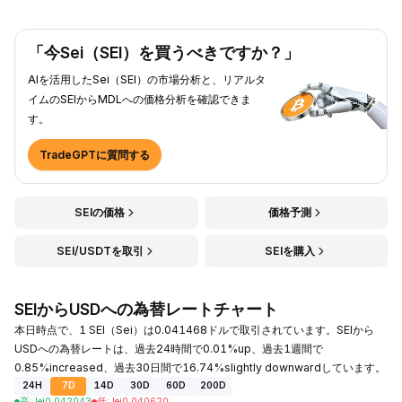
「今Sei（SEI）を買うべきですか？」
AIを活用したSei（SEI）の市場分析と、リアルタ
イムのSEIからMDLへの価格分析を確認できま
す。
TradeGPTに質問する
SEIの価格
価格予測
SEI/USDTを取引
SEIを購入
SEIからUSDへの為替レートチャート
本日時点で、1 SEI（Sei）は0.041468ドルで取引されています。SEIから
USDへの為替レートは、過去24時間で0.01%up、過去1週間で
0.85%increased、過去30日間で16.74%slightly downwardしています。
24H
7D
14D
30D
60D
200D
高
:
lei
0.042043
低
:
lei
0.040620