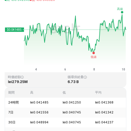
最終更新日時：2026-08-10、03:21 GMT+0
過去最高値
過去最低値
lei1.14
lei0.040542
時価総額
循環供給量
lei279.25M
6.73 B
期間
高
低
平均
変
24時間
lei0.041485
lei0.041250
lei0.041368
+
7日
lei0.041556
lei0.040745
lei0.041342
+
30日
lei0.048994
lei0.040745
lei0.044237
-