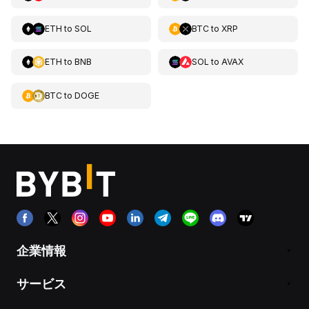
ETH
to
SOL
BTC
to
XRP
ETH
to
BNB
SOL
to
AVAX
BTC
to
DOGE
企業情報
サービス