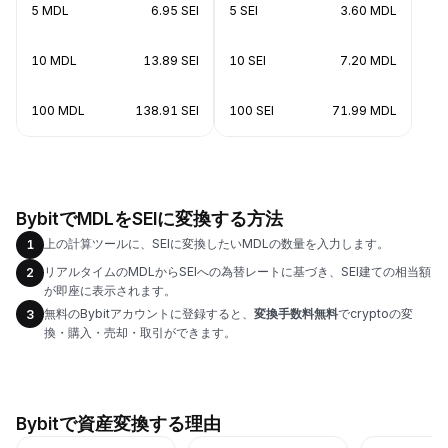
5 MDL
6.95 SEI
5 SEI
3.60 MDL
10 MDL
13.89 SEI
10 SEI
7.20 MDL
100 MDL
138.91 SEI
100 SEI
71.99 MDL
BybitでMDLをSEIに変換する方法
上の計算ツールに、SEIに変換したいMDLの数量を入力します。
1
リアルタイムのMDLからSEIへの為替レートに基づき、SEI建ての相当額
2
が即座に表示されます。
無料のBybitアカウントに登録すると、
変換手数料無料
でcryptoの変
3
換・購入・売却・取引ができます。
Bybitで資産変換する理由