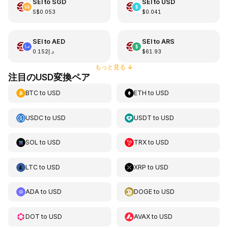
SEI
to
SGD
SEI
to
USD
S$0.053
$0.041
SEI
to
AED
SEI
to
ARS
د.إ0.152
$61.93
もっと見る
↓
注目のUSD変換ペア
BTC
to
USD
ETH
to
USD
USDC
to
USD
USDT
to
USD
SOL
to
USD
TRX
to
USD
LTC
to
USD
XRP
to
USD
ADA
to
USD
DOGE
to
USD
DOT
to
USD
AVAX
to
USD