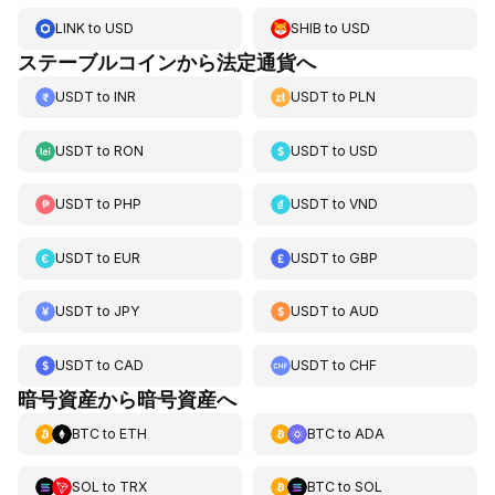
LINK
to
USD
SHIB
to
USD
ステーブルコインから法定通貨へ
USDT
to
INR
USDT
to
PLN
USDT
to
RON
USDT
to
USD
USDT
to
PHP
USDT
to
VND
USDT
to
EUR
USDT
to
GBP
USDT
to
JPY
USDT
to
AUD
USDT
to
CAD
USDT
to
CHF
暗号資産から暗号資産へ
BTC
to
ETH
BTC
to
ADA
SOL
to
TRX
BTC
to
SOL