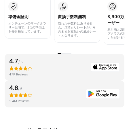
準備金証明
変換手数料無料
8,600万
ーザー
オンチェーンのマークルツ
隠れた手数料はありませ
リー証明で、1:1の準備金
ん。見積もりレートが、そ
取引高と流動
を毎月検証しています。
のままお支払いの最終レー
プクラスの取
トとなります。
いただけます
4.7
/ 5
47K Reviews
4.6
/ 5
1.4M Reviews