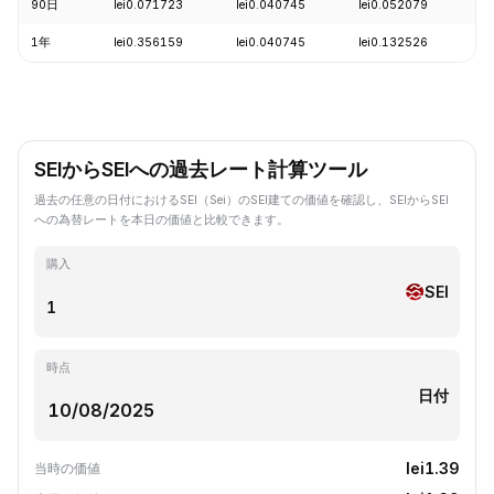
90日
lei0.071723
lei0.040745
lei0.052079
-
1年
lei0.356159
lei0.040745
lei0.132526
-
SEIからSEIへの過去レート計算ツール
過去の任意の日付におけるSEI（Sei）のSEI建ての価値を確認し、SEIからSEI
への為替レートを本日の価値と比較できます。
購入
SEI
時点
日付
lei1.39
当時の価値