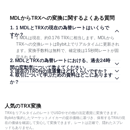
MDLからTRXへの変換に関するよくある質問
1. 1 MDLとTRXの現在の為替レートはいくらで
すか？
1 MDLは現在、約0.176 TRXに相当します。MDLから
TRXへの交換レートはBybit上でリアルタイムに更新され
ます。変換手数料は無料で、確定後は15秒間レートが固
定されます。
2. MDLとTRXの為替レートにおける、過去24時
間の変動率について教えてください。
3. 現在のTRONの流通量はどれくらいですか？
4. 取引について学ぶための資料はどこにあります
か？
人気のTRX変換
TRXをリアルタイムのレートでUSDやその他の法定通貨に変換できます。
Bybitが集約したマーケットメイカーの提示価格に基づき、保有するTRXの現
在の価値を確認して安心して変換できます。レートは正確で、隠れたスプレ
ッドもありません。