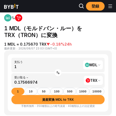
登録
ホーム
MDL to TRX
1 MDL（モルドバン・ルー）を
TRX（TRON）に変換
1 MDL ≈ 0.175670 TRX
▼
-0.18%
24h
最終更新
：
2026/08/07 23:03
(
GMT+0
)
支払う
MDL
受け取る ~
TRX
1
10
50
100
500
1000
10000
資産変換 MDL to TRX
手数料無料・350種類以上の暗号資産・40種類以上の法定通貨