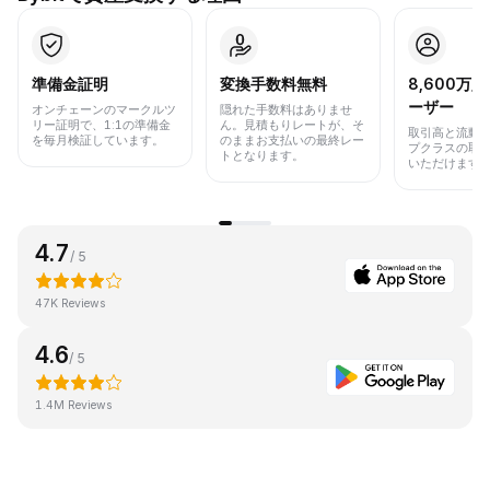
準備金証明
変換手数料無料
8,600万
ーザー
オンチェーンのマークルツ
隠れた手数料はありませ
リー証明で、1:1の準備金
ん。見積もりレートが、そ
取引高と流動
を毎月検証しています。
のままお支払いの最終レー
プクラスの取
トとなります。
いただけます
4.7
/ 5
47K Reviews
4.6
/ 5
1.4M Reviews