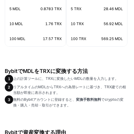
5 MDL
0.8783 TRX
5 TRX
28.46 MDL
10 MDL
1.76 TRX
10 TRX
56.92 MDL
100 MDL
17.57 TRX
100 TRX
569.25 MDL
BybitでMDLをTRXに変換する方法
上の計算ツールに、TRXに変換したいMDLの数量を入力します。
1
リアルタイムのMDLからTRXへの為替レートに基づき、TRX建ての相
2
当額が即座に表示されます。
無料のBybitアカウントに登録すると、
変換手数料無料
でcryptoの変
3
換・購入・売却・取引ができます。
Bybitで資産変換する理由