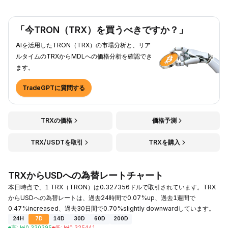
「今TRON（TRX）を買うべきですか？」
AIを活用したTRON（TRX）の市場分析と、リア
ルタイムのTRXからMDLへの価格分析を確認でき
ます。
TradeGPTに質問する
TRXの価格
価格予測
TRX/USDTを取引
TRXを購入
TRXからUSDへの為替レートチャート
本日時点で、1 TRX（TRON）は0.327356ドルで取引されています。TRX
からUSDへの為替レートは、過去24時間で0.07%up、過去1週間で
0.47%increased、過去30日間で0.70%slightly downwardしています。
24H
7D
14D
30D
60D
200D
高
:
lei
0.330395
低
:
lei
0.325441