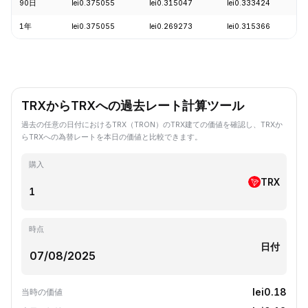
90日
lei0.375055
lei0.315047
lei0.333424
1年
lei0.375055
lei0.269273
lei0.315366
TRXからTRXへの過去レート計算ツール
過去の任意の日付におけるTRX（TRON）のTRX建ての価値を確認し、TRXか
らTRXへの為替レートを本日の価値と比較できます。
購入
TRX
時点
日付
lei0.18
当時の価値