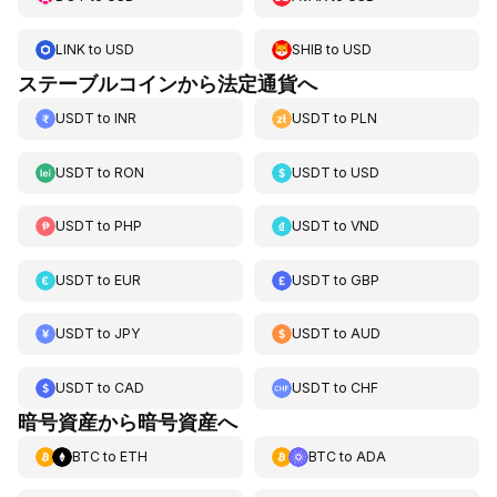
LINK
to
USD
SHIB
to
USD
ステーブルコインから法定通貨へ
USDT
to
INR
USDT
to
PLN
USDT
to
RON
USDT
to
USD
USDT
to
PHP
USDT
to
VND
USDT
to
EUR
USDT
to
GBP
USDT
to
JPY
USDT
to
AUD
USDT
to
CAD
USDT
to
CHF
暗号資産から暗号資産へ
BTC
to
ETH
BTC
to
ADA