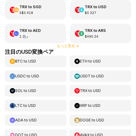
TRX
to
SGD
TRX
to
USD
S$0.418
$0.327
TRX
to
AED
TRX
to
ARS
د.إ1.2
$490.24
もっと見る
↓
注目のUSD変換ペア
BTC
to
USD
ETH
to
USD
USDC
to
USD
USDT
to
USD
SOL
to
USD
TRX
to
USD
LTC
to
USD
XRP
to
USD
ADA
to
USD
DOGE
to
USD
DOT
to
USD
AVAX
to
USD