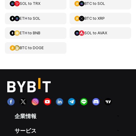
SOL
to
TRX
BTC
to
SOL
ETH
to
SOL
BTC
to
XRP
ETH
to
BNB
SOL
to
AVAX
BTC
to
DOGE
企業情報
サービス