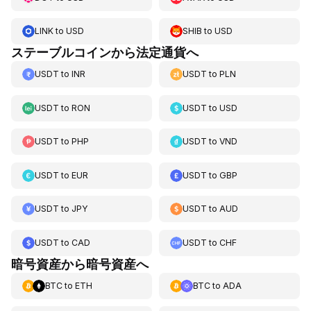
LINK
to
USD
SHIB
to
USD
ステーブルコインから法定通貨へ
USDT
to
INR
USDT
to
PLN
USDT
to
RON
USDT
to
USD
USDT
to
PHP
USDT
to
VND
USDT
to
EUR
USDT
to
GBP
USDT
to
JPY
USDT
to
AUD
USDT
to
CAD
USDT
to
CHF
暗号資産から暗号資産へ
BTC
to
ETH
BTC
to
ADA