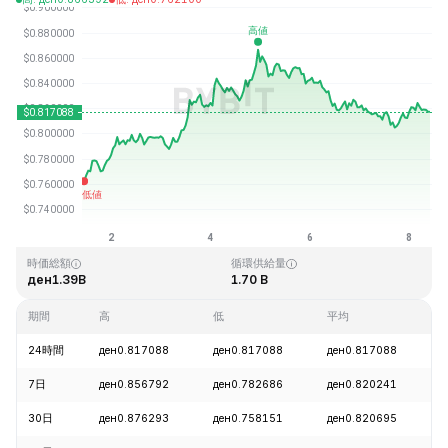
最終更新日時：2026-08-08、10:08 GMT+0
過去最高値
過去最低値
ден54.98
ден0.746764
時価総額
循環供給量
ден1.39B
1.70 B
期間
高
低
平均
24時間
ден0.817088
ден0.817088
ден0.817088
+
7日
ден0.856792
ден0.782686
ден0.820241
+
30日
ден0.876293
ден0.758151
ден0.820695
-