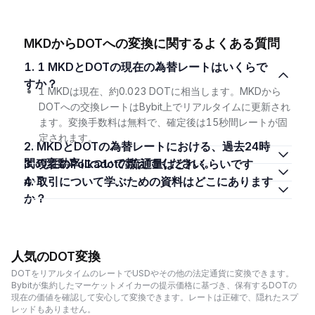
MKDからDOTへの変換に関するよくある質問
1. 1 MKDとDOTの現在の為替レートはいくらで
すか？
1 MKDは現在、約0.023 DOTに相当します。MKDから
DOTへの交換レートはBybit上でリアルタイムに更新され
ます。変換手数料は無料で、確定後は15秒間レートが固
定されます。
2. MKDとDOTの為替レートにおける、過去24時
間の変動率について教えてください。
3. 現在のPolkadotの流通量はどれくらいです
か？
4. 取引について学ぶための資料はどこにあります
か？
人気のDOT変換
DOTをリアルタイムのレートでUSDやその他の法定通貨に変換できます。
Bybitが集約したマーケットメイカーの提示価格に基づき、保有するDOTの
現在の価値を確認して安心して変換できます。レートは正確で、隠れたスプ
レッドもありません。