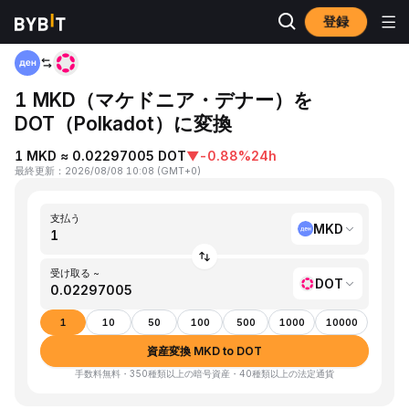
登録
ホーム
MKD to DOT
1 MKD（マケドニア・デナー）を
DOT（Polkadot）に変換
1 MKD ≈ 0.02297005 DOT
▼
-0.88%
24h
最終更新
：
2026/08/08 10:08
(
GMT+0
)
支払う
MKD
受け取る ~
DOT
1
10
50
100
500
1000
10000
資産変換 MKD to DOT
手数料無料・350種類以上の暗号資産・40種類以上の法定通貨