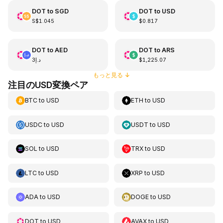
DOT
to
SGD
DOT
to
USD
S$1.045
$0.817
DOT
to
AED
DOT
to
ARS
د.إ3
$1,225.07
もっと見る
↓
注目のUSD変換ペア
BTC
to
USD
ETH
to
USD
USDC
to
USD
USDT
to
USD
SOL
to
USD
TRX
to
USD
LTC
to
USD
XRP
to
USD
ADA
to
USD
DOGE
to
USD
DOT
to
USD
AVAX
to
USD