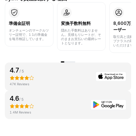
準備金証明
変換手数料無料
8,600万
ーザー
オンチェーンのマークルツ
隠れた手数料はありませ
リー証明で、1:1の準備金
ん。見積もりレートが、そ
取引高と流動
を毎月検証しています。
のままお支払いの最終レー
プクラスの取
トとなります。
いただけます
4.7
/ 5
47K Reviews
4.6
/ 5
1.4M Reviews