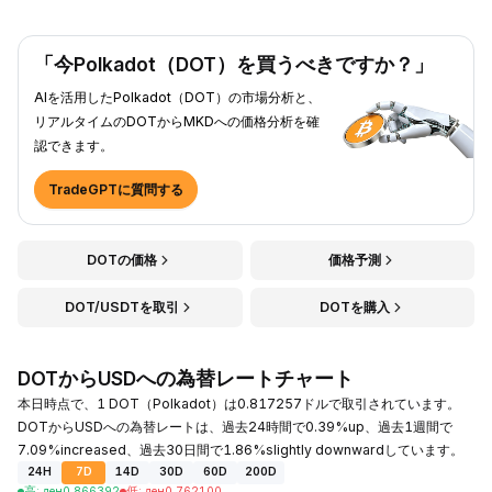
「今Polkadot（DOT）を買うべきですか？」
AIを活用したPolkadot（DOT）の市場分析と、
リアルタイムのDOTからMKDへの価格分析を確
認できます。
TradeGPTに質問する
DOTの価格
価格予測
DOT/USDTを取引
DOTを購入
DOTからUSDへの為替レートチャート
本日時点で、1 DOT（Polkadot）は0.817257ドルで取引されています。
DOTからUSDへの為替レートは、過去24時間で0.39%up、過去1週間で
7.09%increased、過去30日間で1.86%slightly downwardしています。
24H
7D
14D
30D
60D
200D
高
:
ден
0.866392
低
:
ден
0.762100