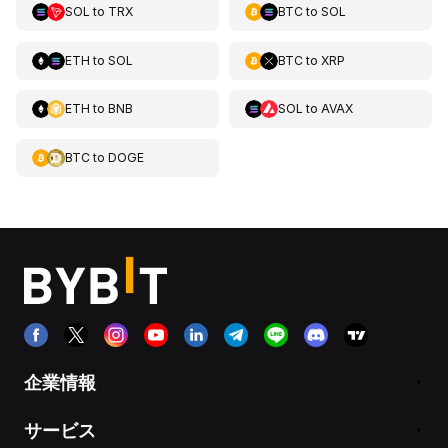
SOL
to
TRX
BTC
to
SOL
ETH
to
SOL
BTC
to
XRP
ETH
to
BNB
SOL
to
AVAX
BTC
to
DOGE
企業情報
サービス