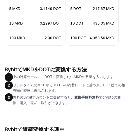
5 MKD
0.1149 DOT
5 DOT
217.67 MKD
10 MKD
0.2297 DOT
10 DOT
435.35 MKD
100 MKD
2.30 DOT
100 DOT
4,353.50 MKD
BybitでMKDをDOTに変換する方法
上の計算ツールに、DOTに変換したいMKDの数量を入力します。
1
リアルタイムのMKDからDOTへの為替レートに基づき、DOT建ての相
2
当額が即座に表示されます。
無料のBybitアカウントに登録すると、
変換手数料無料
でcryptoの変
3
換・購入・売却・取引ができます。
Bybitで資産変換する理由