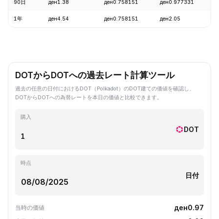
90日
ден1.38
ден0.758151
ден0.977331
-
1年
ден4.54
ден0.758151
ден2.05
-
DOTからDOTへの過去レート計算ツール
過去の任意の日付におけるDOT（Polkadot）のDOT建ての価値を確認し、
DOTからDOTへの為替レートを本日の価値と比較できます。
購入
DOT
時点
日付
ден0.97
当時の価値