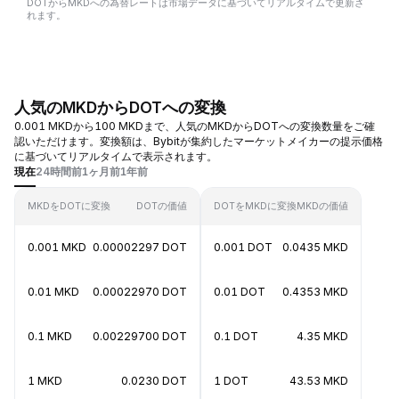
DOTからMKDへの為替レートは市場データに基づいてリアルタイムで更新さ
れます。
人気のMKDからDOTへの変換
0.001 MKDから100 MKDまで、人気のMKDからDOTへの変換数量をご確
認いただけます。変換額は、Bybitが集約したマーケットメイカーの提示価格
に基づいてリアルタイムで表示されます。
現在
24時間前
1ヶ月前
1年前
MKDをDOTに変換
DOTの価値
DOTをMKDに変換
MKDの価値
0.001 MKD
0.00002297 DOT
0.001 DOT
0.0435 MKD
0.01 MKD
0.00022970 DOT
0.01 DOT
0.4353 MKD
0.1 MKD
0.00229700 DOT
0.1 DOT
4.35 MKD
1 MKD
0.0230 DOT
1 DOT
43.53 MKD