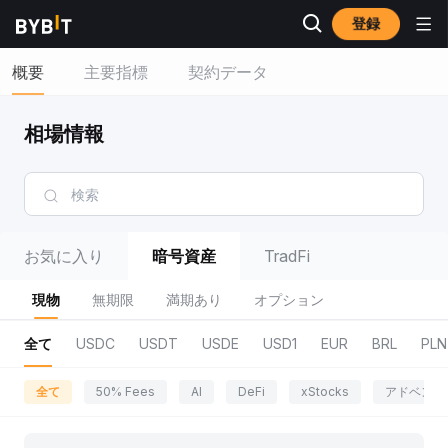
登録
概要
主要指標
契約データ
相場情報
お気に入り
暗号資産
TradFi
現物
無期限
満期あり
オプション
全て
USDC
USDT
USDE
USD1
EUR
BRL
PLN
全て
50% Fees
AI
DeFi
xStocks
アドベンチ