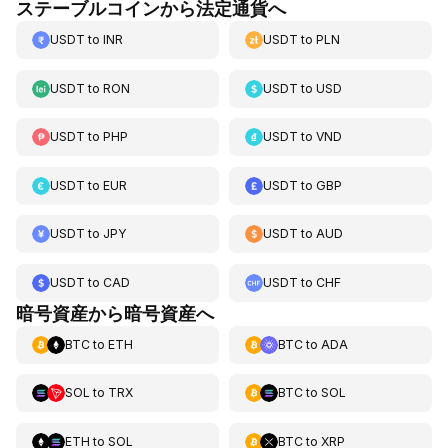
ステーブルコインから法定通貨へ
USDT
to
INR
USDT
to
PLN
USDT
to
RON
USDT
to
USD
USDT
to
PHP
USDT
to
VND
USDT
to
EUR
USDT
to
GBP
USDT
to
JPY
USDT
to
AUD
USDT
to
CAD
USDT
to
CHF
暗号資産から暗号資産へ
BTC
to
ETH
BTC
to
ADA
SOL
to
TRX
BTC
to
SOL
ETH
to
SOL
BTC
to
XRP