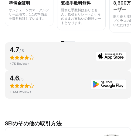
準備金証明
変換手数料無料
8,600万
ーザー
オンチェーンのマークルツ
隠れた手数料はありませ
リー証明で、1:1の準備金
ん。見積もりレートが、そ
取引高と流動
を毎月検証しています。
のままお支払いの最終レー
プクラスの取
トとなります。
いただけます
4.7
/ 5
47K Reviews
4.6
/ 5
1.4M Reviews
SEIのその他の取引方法