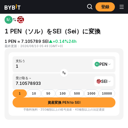
登録
ホーム
PEN to SEI
1 PEN（ソル）をSEI（Sei）に変換
1 PEN ≈ 7.105789 SEI
▲
+0.14%
24h
最終更新
：
2026/08/10 05:49
(
GMT+0
)
支払う
PEN
受け取る ~
SEI
1
10
50
100
500
1000
10000
資産変換 PEN to SEI
手数料無料・350種類以上の暗号資産・40種類以上の法定通貨