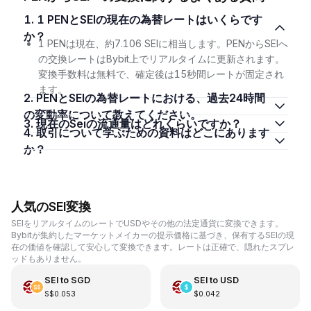
1. 1 PENとSEIの現在の為替レートはいくらです
か？
1 PENは現在、約7.106 SEIに相当します。PENからSEIへ
の交換レートはBybit上でリアルタイムに更新されます。
変換手数料は無料で、確定後は15秒間レートが固定され
ます。
2. PENとSEIの為替レートにおける、過去24時間
の変動率について教えてください。
3. 現在のSeiの流通量はどれくらいですか？
4. 取引について学ぶための資料はどこにあります
か？
人気のSEI変換
SEIをリアルタイムのレートでUSDやその他の法定通貨に変換できます。
Bybitが集約したマーケットメイカーの提示価格に基づき、保有するSEIの現
在の価値を確認して安心して変換できます。レートは正確で、隠れたスプレ
ッドもありません。
SEI
to
SGD
SEI
to
USD
S$0.053
$0.042