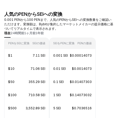
人気のPENからSEIへの変換
0.001 PENから100 PENまで、人気のPENからSEIへの変換数量をご確認い
ただけます。変換額は、Bybitが集約したマーケットメイカーの提示価格に基
づいてリアルタイムで表示されます。
現在
24時間前
1ヶ月前
1年前
PENをSEIに変換
SEIの価値
SEIをPENに変換
PENの価値
$1
7.11 SEI
0.001 SEI
$0.00014073
$10
71.06 SEI
0.01 SEI
$0.0014073
$50
355.29 SEI
0.1 SEI
$0.01407303
$100
710.58 SEI
1 SEI
$0.14073032
$500
3,552.89 SEI
5 SEI
$0.7036516