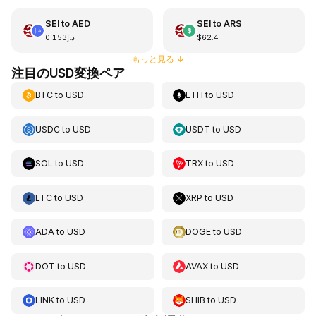
SEI
to
AED
SEI
to
ARS
د.إ0.153
$62.4
もっと見る
↓
注目のUSD変換ペア
BTC
to
USD
ETH
to
USD
USDC
to
USD
USDT
to
USD
SOL
to
USD
TRX
to
USD
LTC
to
USD
XRP
to
USD
ADA
to
USD
DOGE
to
USD
DOT
to
USD
AVAX
to
USD
LINK
to
USD
SHIB
to
USD