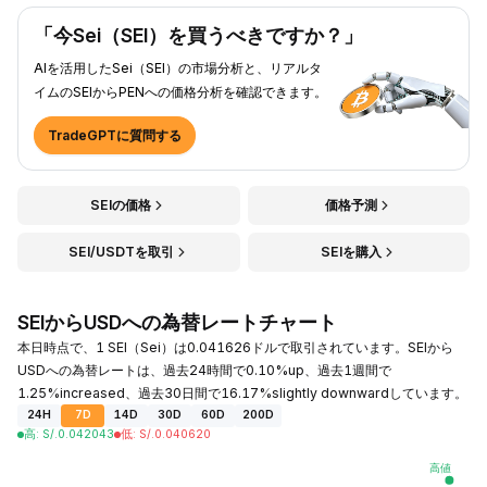
「今Sei（SEI）を買うべきですか？」
AIを活用したSei（SEI）の市場分析と、リアルタ
イムのSEIからPENへの価格分析を確認できます。
TradeGPTに質問する
SEIの価格
価格予測
SEI/USDTを取引
SEIを購入
SEIからUSDへの為替レートチャート
本日時点で、1 SEI（Sei）は0.041626ドルで取引されています。SEIから
USDへの為替レートは、過去24時間で0.10%up、過去1週間で
1.25%increased、過去30日間で16.17%slightly downwardしています。
24H
7D
14D
30D
60D
200D
高
:
S/.
0.042043
低
:
S/.
0.040620