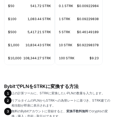
$50
541.72 STRK
0.1 STRK
$0.00922984
$100
1,083.44 STRK
1 STRK
$0.09229838
$500
5,417.21 STRK
5 STRK
$0.46149189
$1,000
10,834.43 STRK
10 STRK
$0.92298378
$10,000
108,344.27 STRK
100 STRK
$9.23
BybitでPLNをSTRKに変換する方法
上の計算ツールに、STRKに変換したいPLNの数量を入力します。
1
リアルタイムのPLNからSTRKへの為替レートに基づき、STRK建ての
2
相当額が即座に表示されます。
無料のBybitアカウントに登録すると、
変換手数料無料
でcryptoの変
3
換・購入・売却・取引ができます。