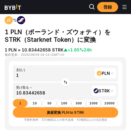
登録
ホーム
PLN to STRK
1 PLN（ポーランド・ズウォティ）を
STRK（Starknet Token）に変換
1 PLN ≈ 10.83442658 STRK
▲
+1.65%
24h
最終更新
：
2026/08/09 09:16
(
GMT+0
)
支払う
PLN
受け取る ~
STRK
1
10
50
100
500
1000
10000
資産変換 PLN to STRK
手数料無料・350種類以上の暗号資産・40種類以上の法定通貨