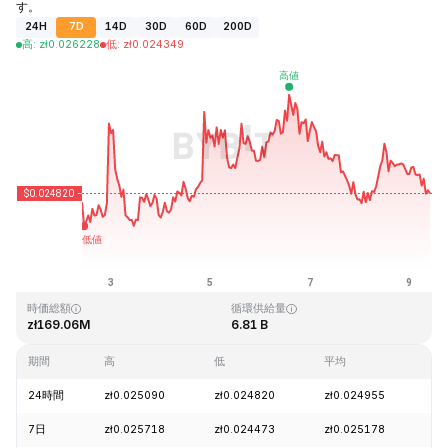
す。
24H
7D
14D
30D
60D
200D
高
:
zł
0.026228
低
:
zł
0.024349
最終更新日時：2026-08-09、09:16 GMT+0
過去最高値
過去最低値
zł4.41
zł0.023949
時価総額
循環供給量
zł169.06M
6.81 B
期間
高
低
平均
変
24時間
zł0.025090
zł0.024820
zł0.024955
-1
7日
zł0.025718
zł0.024473
zł0.025178
+1