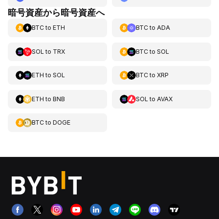
暗号資産から暗号資産へ
BTC
to
ETH
BTC
to
ADA
SOL
to
TRX
BTC
to
SOL
ETH
to
SOL
BTC
to
XRP
ETH
to
BNB
SOL
to
AVAX
BTC
to
DOGE