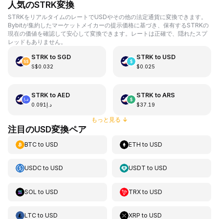
人気のSTRK変換
STRKをリアルタイムのレートでUSDやその他の法定通貨に変換できます。
Bybitが集約したマーケットメイカーの提示価格に基づき、保有するSTRKの
現在の価値を確認して安心して変換できます。レートは正確で、隠れたスプ
レッドもありません。
STRK
to
SGD
STRK
to
USD
S$0.032
$0.025
STRK
to
AED
STRK
to
ARS
د.إ0.091
$37.19
もっと見る
↓
注目のUSD変換ペア
BTC
to
USD
ETH
to
USD
USDC
to
USD
USDT
to
USD
SOL
to
USD
TRX
to
USD
LTC
to
USD
XRP
to
USD