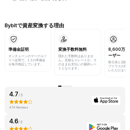
Bybitで資産変換する理由
準備金証明
変換手数料無料
8,600万
ーザー
オンチェーンのマークルツ
隠れた手数料はありませ
リー証明で、1:1の準備金
ん。見積もりレートが、そ
取引高と流動
を毎月検証しています。
のままお支払いの最終レー
プクラスの取
トとなります。
いただけます
4.7
/ 5
47K Reviews
4.6
/ 5