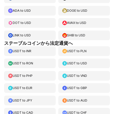
ADA
to
USD
DOGE
to
USD
DOT
to
USD
AVAX
to
USD
LINK
to
USD
SHIB
to
USD
ステーブルコインから法定通貨へ
USDT
to
INR
USDT
to
PLN
USDT
to
RON
USDT
to
USD
USDT
to
PHP
USDT
to
VND
USDT
to
EUR
USDT
to
GBP
USDT
to
JPY
USDT
to
AUD
USDT
to
CAD
USDT
to
CHF