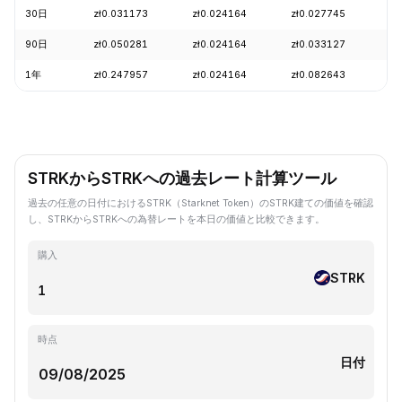
30日
zł0.031173
zł0.024164
zł0.027745
-1
90日
zł0.050281
zł0.024164
zł0.033127
-2
1年
zł0.247957
zł0.024164
zł0.082643
-8
STRKからSTRKへの過去レート計算ツール
過去の任意の日付におけるSTRK（Starknet Token）のSTRK建ての価値を確認
し、STRKからSTRKへの為替レートを本日の価値と比較できます。
購入
STRK
時点
日付