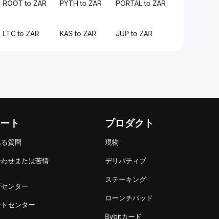
ROOT to ZAR
PYTH to ZAR
PORTAL to ZAR
LTC to ZAR
KAS to ZAR
JUP to ZAR
ート
プロダクト
ある質問
現物
合わせまたは苦情
デリバティブ
出
ステーキング
プセンター
ローンチパッド
ートセンター
Bybitカード