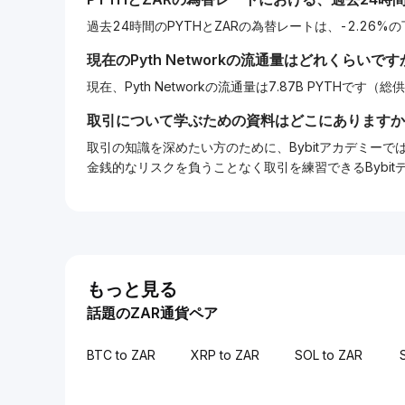
過去24時間のPYTHとZARの為替レートは、-2.26
現在の
Pyth Network
の流通量はどれくらいです
現在、Pyth Networkの流通量は7.87B PYTHです（総供
取引について学ぶための資料はどこにありますか
取引の知識を深めたい方のために、Bybitアカデミ
金銭的なリスクを負うことなく取引を練習できるBybi
もっと見る
話題のZAR通貨ペア
BTC to ZAR
XRP to ZAR
SOL to ZAR