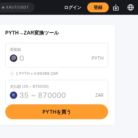
登録
ログイン
🔥
XAUT/USDT
PYTH→ZAR変換ツール
受取額
PYTH
1 PYTH ≈ 0.69389 ZAR
支払額 (35 ~ 870000)
ZAR
R
PYTHを買う