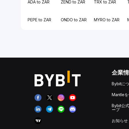
ADA to ZAR
ZEND to ZAR
TRX to ZAR
PEPE to ZAR
ONDO to ZAR
MYRO to ZAR
企業情
Bybitに
Mantle
Bybit公
ープ
お知らせ