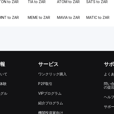
TON to ZAR
TIA to ZAR
ATOM to ZAR
SATS to ZAR
MNT to ZAR
MEME to ZAR
MAVIA to ZAR
MATIC to ZAR
報
サービス
サポ
ついて
ワンクリック購入
よく
を体験
P2P取引
問い
の提
式グル
VIPプログラム
ヘル
紹介プログラム
サポ
機関投資家向け