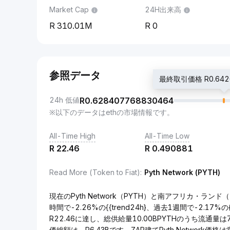
Market Cap
24H出来高
310.01M
0
参照データ
最終取引価格 R0.6426
24h 低値
R
0.628407768830464
※以下のデータはethの市場情報です。
All-Time High
All-Time Low
R
22.46
R
0.490881
Read More (Token to Fiat)
:
Pyth Network (PYTH)
現在のPyth Network（PYTH）と南アフリカ・ランド（
時間で-2.26%の{{trend24h}、過去1週間で-2.17%の
R22.46に達し、総供給量10.00BPYTHのうち流通量は7
価総額は、R6.43Bです。ZAR建てPyth Network価