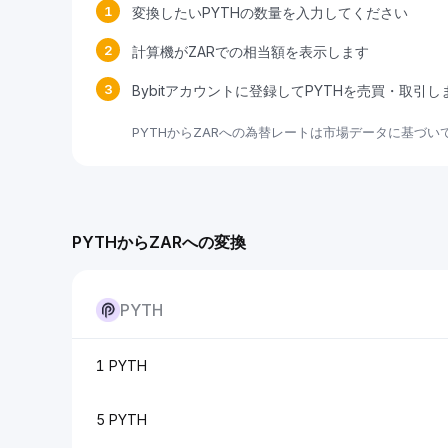
1
変換したいPYTHの数量を入力してください
2
計算機がZARでの相当額を表示します
3
Bybitアカウントに登録してPYTHを売買・取引
PYTHからZARへの為替レートは市場データに基づ
PYTHからZARへの変換
PYTH
1 PYTH
5 PYTH