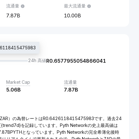
流通量
最大流通量
7.87B
10.00B
118415475983
24h 高値
R
0.6577955054866041
Market Cap
流通量
5.06B
7.87B
ZAR）の為替レートはR0.6426118415475983です。過去24
{{trend7d}を記録しています。Pyth Networkの史上最高値は
.87BPYTHとなっています。Pyth Networkの完全希薄化後時
格は常にリアルタイムで更新されるので、Pyth NetworkとZARの最