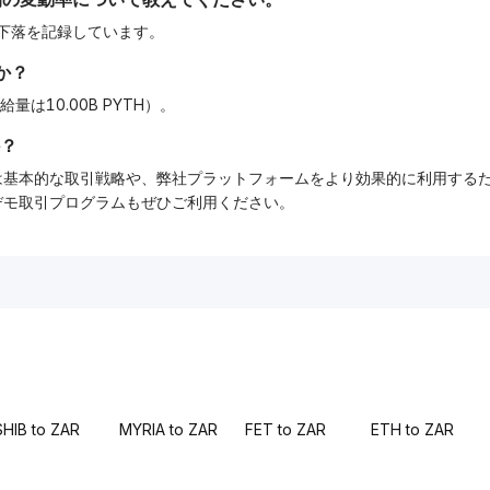
%の下落を記録しています。
か？
給量は10.00B PYTH）。
？
ーでは基本的な取引戦略や、弊社プラットフォームをより効果的に利用す
tデモ取引プログラムもぜひご利用ください。
SHIB to ZAR
MYRIA to ZAR
FET to ZAR
ETH to ZAR