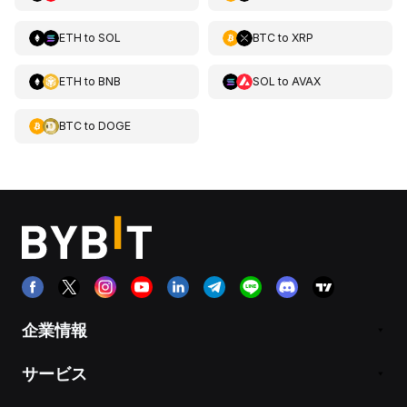
ETH
to
SOL
BTC
to
XRP
ETH
to
BNB
SOL
to
AVAX
BTC
to
DOGE
企業情報
サービス