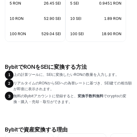
5 RON
26.45 SEI
5 SEI
0.9451 RON
10 RON
52.90 SEI
10 SEI
1.89 RON
100 RON
529.04 SEI
100 SEI
18.90 RON
BybitでRONをSEIに変換する方法
上の計算ツールに、SEIに変換したいRONの数量を入力します。
1
リアルタイムのRONからSEIへの為替レートに基づき、SEI建ての相当額
2
が即座に表示されます。
無料のBybitアカウントに登録すると、
変換手数料無料
でcryptoの変
3
換・購入・売却・取引ができます。
Bybitで資産変換する理由