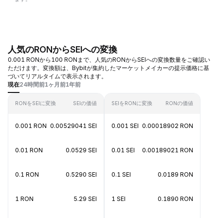
人気のRONからSEIへの変換
0.001 RONから100 RONまで、人気のRONからSEIへの変換数量をご確認い
ただけます。変換額は、Bybitが集約したマーケットメイカーの提示価格に基
づいてリアルタイムで表示されます。
現在
24時間前
1ヶ月前
1年前
RONをSEIに変換
SEIの価値
SEIをRONに変換
RONの価値
0.001 RON
0.00529041 SEI
0.001 SEI
0.00018902 RON
0.01 RON
0.0529 SEI
0.01 SEI
0.00189021 RON
0.1 RON
0.5290 SEI
0.1 SEI
0.0189 RON
1 RON
5.29 SEI
1 SEI
0.1890 RON