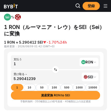
登録
ホーム
RON to SEI
1 RON（ルーマニア・レウ）をSEI（Sei）
に変換
1 RON ≈ 5.290412 SEI
▼
-1.70%
24h
最終更新
：
2026/08/09 01:42
(
GMT+0
)
支払う
RON
受け取る ~
SEI
1
10
50
100
500
1000
10000
資産変換 RON to SEI
手数料無料・350種類以上の暗号資産・40種類以上の法定通貨