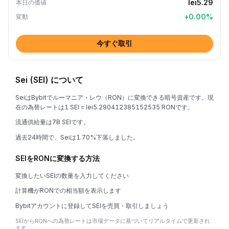
lei5.29
本日の価値
+
0.00
%
変動
今すぐ取引
Sei (SEI) について
SeiはBybitでルーマニア・レウ（RON）に変換できる暗号資産です。現
在の為替レートは1 SEI = lei5.290412385152535 RONです。
流通供給量は7B SEIです。
過去24時間で、Seiは1.70%下落しました。
SEIをRONに変換する方法
変換したいSEIの数量を入力してください
計算機がRONでの相当額を表示します
Bybitアカウントに登録してSEIを売買・取引しましょう
SEIからRONへの為替レートは市場データに基づいてリアルタイムで更新され
ます。