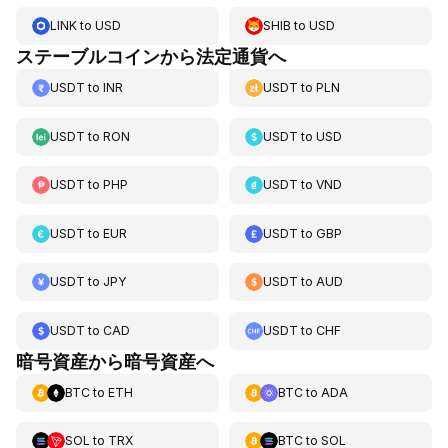
LINK
to
USD
SHIB
to
USD
ステーブルコインから法定通貨へ
USDT
to
INR
USDT
to
PLN
USDT
to
RON
USDT
to
USD
USDT
to
PHP
USDT
to
VND
USDT
to
EUR
USDT
to
GBP
USDT
to
JPY
USDT
to
AUD
USDT
to
CAD
USDT
to
CHF
暗号資産から暗号資産へ
BTC
to
ETH
BTC
to
ADA
SOL
to
TRX
BTC
to
SOL