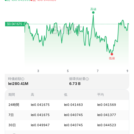
最終更新日時：2026-08-09、01:42 GMT+0
過去最高値
過去最低値
lei1.14
lei0.040542
時価総額
循環供給量
lei280.41M
6.73 B
期間
高
低
平均
変
24時間
lei0.041675
lei0.041463
lei0.041569
+
7日
lei0.041675
lei0.040745
lei0.041377
+
30日
lei0.049947
lei0.040745
lei0.044523
-