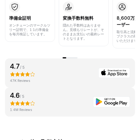
準備金証明
変換手数料無料
8,600万
ーザー
オンチェーンのマークルツ
隠れた手数料はありませ
リー証明で、1:1の準備金
ん。見積もりレートが、そ
取引高と流動
を毎月検証しています。
のままお支払いの最終レー
プクラスの取
トとなります。
いただけます
4.7
/ 5
47K Reviews
4.6
/ 5
1.4M Reviews