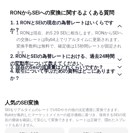
RONからSEIへの変換に関するよくある質問
1. 1 RONとSEIの現在の為替レートはいくらです
か？
1 RONは現在、約5.29 SEIに相当します。RONからSEIへ
の交換レートはBybit上でリアルタイムに更新されます。
変換手数料は無料で、確定後は15秒間レートが固定され
ます。
2. RONとSEIの為替レートにおける、過去24時間
の変動率について教えてください。
3. 現在のSeiの流通量はどれくらいですか？
4. 取引について学ぶための資料はどこにあります
か？
人気のSEI変換
SEIをリアルタイムのレートでUSDやその他の法定通貨に変換できます。
Bybitが集約したマーケットメイカーの提示価格に基づき、保有するSEIの現
在の価値を確認して安心して変換できます。レートは正確で、隠れたスプレ
ッドもありません。