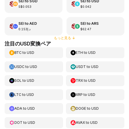
SEI
to
SGD
SEI
to
USD
S$0.053
$0.042
SEI
to
AED
SEI
to
ARS
د.إ0.153
$62.47
もっと見る
↓
注目のUSD変換ペア
BTC
to
USD
ETH
to
USD
USDC
to
USD
USDT
to
USD
SOL
to
USD
TRX
to
USD
LTC
to
USD
XRP
to
USD
ADA
to
USD
DOGE
to
USD
DOT
to
USD
AVAX
to
USD