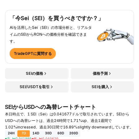
「今Sei（SEI）を買うべきですか？」
AIを活用したSei（SEI）の市場分析と、リアルタ
イムのSEIからRONへの価格分析を確認できま
す。
TradeGPTに質問する
SEIの価格
価格予測
SEI/USDTを取引
SEIを購入
SEIからUSDへの為替レートチャート
本日時点で、1 SEI（Sei）は0.041677ドルで取引されています。SEIから
USDへの為替レートは、過去24時間で1.71%up、過去1週間で
1.02%increased、過去30日間で16.89%slightly downwardしています。
24H
7D
14D
30D
60D
200D
高
:
lei
0.041995
低
:
lei
0.040620