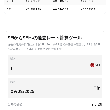
90日
lei0.075781
lei0.040745
lei0.052460
-
1年
lei0.356159
lei0.040745
lei0.133312
-
SEIからSEIへの過去レート計算ツール
過去の任意の日付におけるSEI（Sei）のSEI建ての価値を確認し、SEIからSEI
への為替レートを本日の価値と比較できます。
購入
SEI
時点
日付
lei5.29
当時の価値