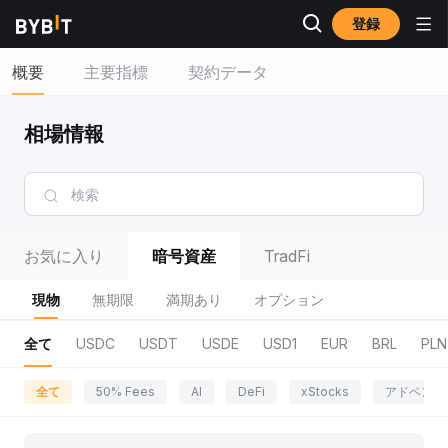
登録
概要
主要指標
契約データ
相場情報
お気に入り
暗号資産
TradFi
現物
無期限
満期あり
オプション
全て
USDC
USDT
USDE
USD1
EUR
BRL
PLN
全て
50% Fees
AI
DeFi
xStocks
アドベンチ