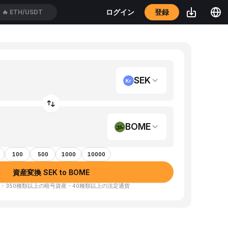
登録
ログイン
🔥
ETH/USDT
SEK
BOME
100
500
1000
10000
資産変換 SEK to BOME
・350種類以上の暗号資産・40種類以上の法定通貨