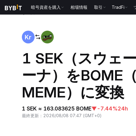
暗号資産を購入
相場情報
取引
TradFi
ホーム
SEK to BOME
1 SEK（スウェ
ーナ）をBOME（B
MEME）に変換
1 SEK ≈ 163.083625 BOME
▼
-7.44%
24h
最終更新
：
2026/08/08 07:47
(
GMT+0
)