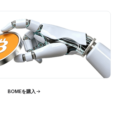
」
でき
BOMEを購入