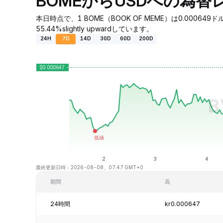
BOMEからUSDへの為
本日時点で、1 BOME（BOOK OF MEME）は0.0006
55.44%slightly upwardしています。
24H
7D
14D
30D
60D
200D
最終更新日時：2026-08-08、07:47 GMT+0
期間
高
24時間
kr0.000647