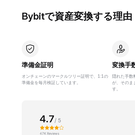
Bybitで資産変換する理由
準備金証明
変換手
オンチェーンのマークルツリー証明で、1:1の
隠れた手数
準備金を毎月検証しています。
が、そのま
す。
4.7
/ 5
47K Reviews