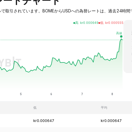
替レートチャート
49ドルで取引されています。BOMEからUSDへの為替レートは、過去24時間で8.
高
:
kr
0.000649
低
:
kr
0.000555
低
平均
kr0.000647
kr0.000647