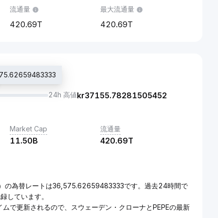
流通量
最大流通量
420.69T
420.69T
5.62659483333
24h 高値
kr
37155.78281505452
Market Cap
流通量
11.50B
420.69T
為替レートは36,575.62659483333です。過去24時間で
}を記録しています。
イムで更新されるので、スウェーデン・クローナとPEPEの最新