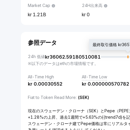
Market Cap
24H出来高
1.21B
0
参照データ
最終取引価格 kr3657
24h 低値
kr
36062.59180510081
※以下のデータはethの市場情報です。
All-Time High
All-Time Low
kr
0.00030552
kr
0.000000570782
Fiat to Token Read More
:
(SEK)
現在のスウェーデン・クローナ（SEK）とPepe（PEPE）の
+1.28%の上昇、過去1週間で+5.63%の{{trend7d
スウェーデン・クローナ建てPepe価格は常にリアルタ
為替レートを確認するようにしてください。