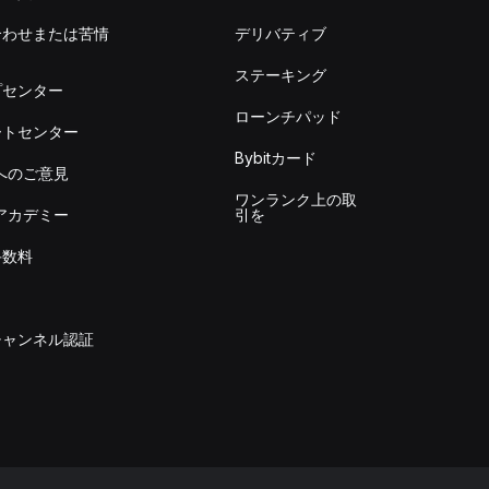
合わせまたは苦情
デリバティブ
出
ステーキング
プセンター
ローンチパッド
ートセンター
Bybitカード
itへのご意見
ワンランク上の取
itアカデミー
引を
手数料
チャンネル認証