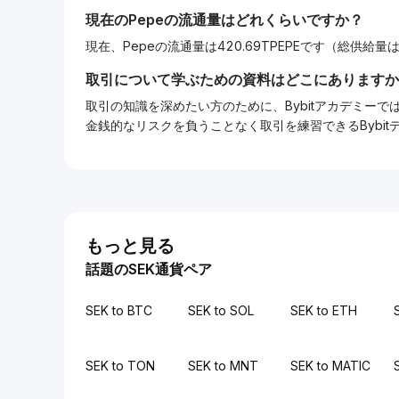
現在の
Pepe
の流通量はどれくらいですか？
現在、Pepeの流通量は420.69TPEPEです（総供給量は42
取引について学ぶための資料はどこにありますか
取引の知識を深めたい方のために、Bybitアカデミ
金銭的なリスクを負うことなく取引を練習できるBybi
もっと見る
話題のSEK通貨ペア
SEK to BTC
SEK to SOL
SEK to ETH
SEK to TON
SEK to MNT
SEK to MATIC