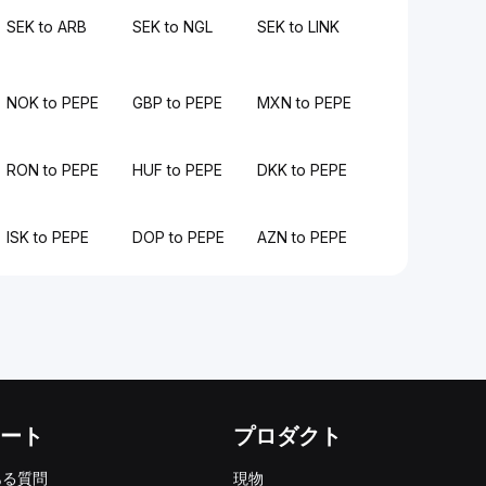
SEK to ARB
SEK to NGL
SEK to LINK
NOK to PEPE
GBP to PEPE
MXN to PEPE
RON to PEPE
HUF to PEPE
DKK to PEPE
ISK to PEPE
DOP to PEPE
AZN to PEPE
ート
プロダクト
ある質問
現物