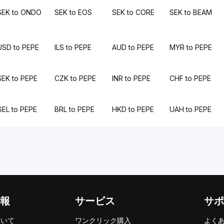
SEK to ONDO
SEK to EOS
SEK to CORE
SEK to BEAM
USD to PEPE
ILS to PEPE
AUD to PEPE
MYR to PEPE
SEK to PEPE
CZK to PEPE
INR to PEPE
CHF to PEPE
GEL to PEPE
BRL to PEPE
HKD to PEPE
UAH to PEPE
報
サービス
サポ
ついて
ワンクリック購入
よく