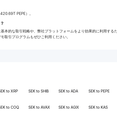
0.69T PEPE）。
？
ーでは基本的な取引戦略や、弊社プラットフォームをより効果的に利用す
tデモ取引プログラムもぜひご利用ください。
SEK to XRP
SEK to SHIB
SEK to ADA
SEK to PEPE
SEK to COQ
SEK to AVAX
SEK to AGIX
SEK to KAS