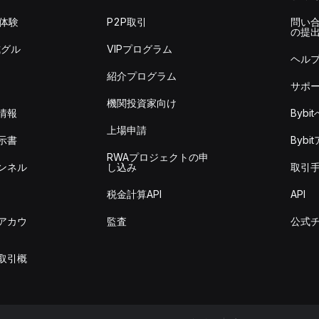
を体験
P2P取引
問い
の提
式グル
VIPプログラム
ヘル
紹介プログラム
サポ
機関投資家向け
情報
Byb
上場申請
示書
Byb
RWAプロジェクトの申
ンネル
し込み
取引
税金計算API
API
アカウ
監査
公式
取引概