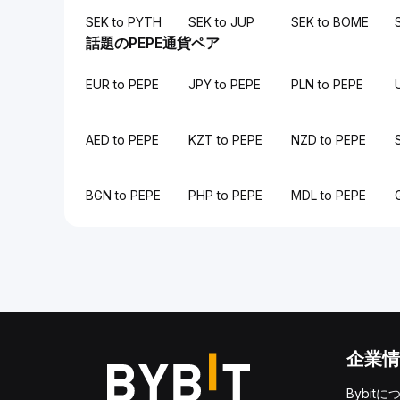
SEK to PYTH
SEK to JUP
SEK to BOME
話題のPEPE通貨ペア
EUR to PEPE
JPY to PEPE
PLN to PEPE
AED to PEPE
KZT to PEPE
NZD to PEPE
BGN to PEPE
PHP to PEPE
MDL to PEPE
企業情
Bybitに