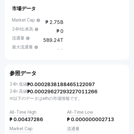
市場データ
Market Cap
2.75B
24H出来高
0
流通量
589.24T
最大流通量
--
参照データ
24h 低値
₱
0.0002838188465122097
24h 高値
₱
0.00029627293227011266
※以下のデータはethの市場情報です。
All-Time High
All-Time Low
₱
0.00437286
₱
0.000000002713
Market Cap
流通量