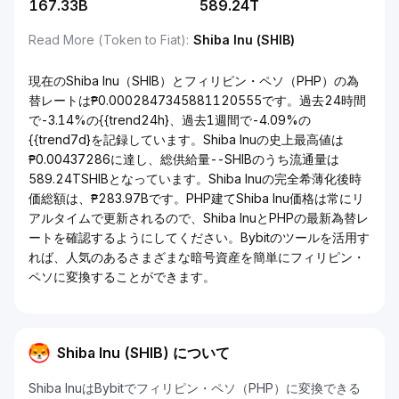
167.33B
589.24T
Read More (Token to Fiat)
:
Shiba Inu (SHIB)
現在のShiba Inu（SHIB）とフィリピン・ペソ（PHP）の為
替レートは₱0.0002847345881120555です。過去24時間
で-3.14%の{{trend24h}、過去1週間で-4.09%の
{{trend7d}を記録しています。Shiba Inuの史上最高値は
₱0.00437286に達し、総供給量--SHIBのうち流通量は
589.24TSHIBとなっています。Shiba Inuの完全希薄化後時
価総額は、₱283.97Bです。PHP建てShiba Inu価格は常にリ
アルタイムで更新されるので、Shiba InuとPHPの最新為替レ
ートを確認するようにしてください。Bybitのツールを活用す
れば、人気のあるさまざまな暗号資産を簡単にフィリピン・
ペソに変換することができます。
Shiba Inu (SHIB) について
Shiba InuはBybitでフィリピン・ペソ（PHP）に変換できる