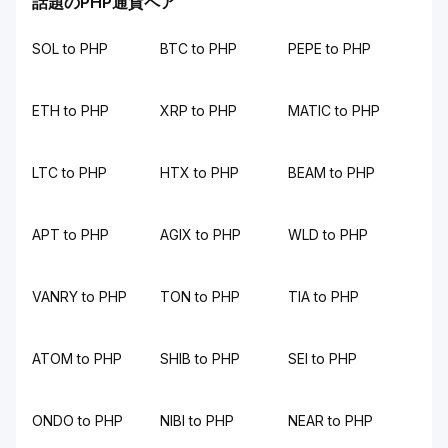
話題のPHP通貨ペア
SOL to PHP
BTC to PHP
PEPE to PHP
ETH to PHP
XRP to PHP
MATIC to PHP
LTC to PHP
HTX to PHP
BEAM to PHP
APT to PHP
AGIX to PHP
WLD to PHP
VANRY to PHP
TON to PHP
TIA to PHP
ATOM to PHP
SHIB to PHP
SEI to PHP
ONDO to PHP
NIBI to PHP
NEAR to PHP