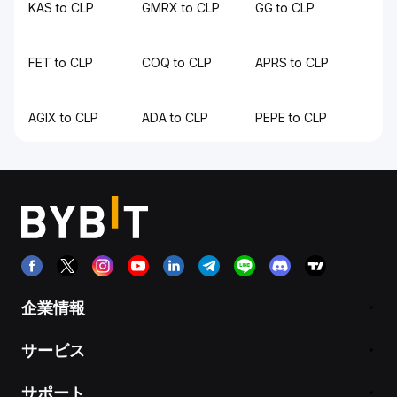
KAS to CLP
GMRX to CLP
GG to CLP
FET to CLP
COQ to CLP
APRS to CLP
AGIX to CLP
ADA to CLP
PEPE to CLP
企業情報
サービス
サポート