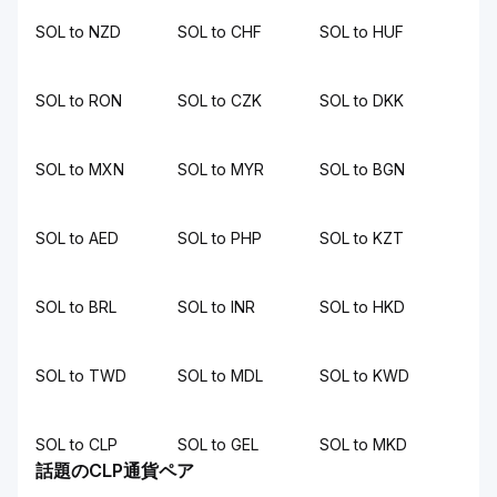
SOL to NZD
SOL to CHF
SOL to HUF
SOL to RON
SOL to CZK
SOL to DKK
SOL to MXN
SOL to MYR
SOL to BGN
SOL to AED
SOL to PHP
SOL to KZT
SOL to BRL
SOL to INR
SOL to HKD
SOL to TWD
SOL to MDL
SOL to KWD
SOL to CLP
SOL to GEL
SOL to MKD
話題のCLP通貨ペア