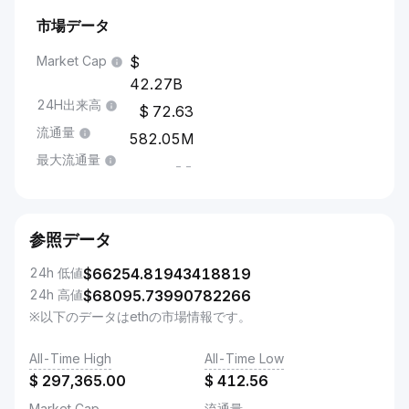
市場データ
Market Cap
42.27B
24H出来高
72.63
流通量
582.05M
最大流通量
--
参照データ
24h 低値
$
66254.81943418819
24h 高値
$
68095.73990782266
※以下のデータはethの市場情報です。
All-Time High
All-Time Low
$
297,365.00
$
412.56
Market Cap
流通量