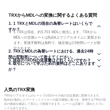
TRXからMDLへの変換に関するよくある質問
1. 1 TRXとMDLの現在の為替レートはいくらで
すか？
1 TRXは現在、約5.701 MDLに相当します。TRXから
MDLへの交換レートはBybit上でリアルタイムに更新され
ます。変換手数料は無料で、確定後は15秒間レートが固
定されます。
2. TRXとMDLの為替レートにおける、過去24時
間の変動率について教えてください。
3. 現在のTRONの流通量はどれくらいですか？
4. 取引について学ぶための資料はどこにあります
か？
人気のTRX変換
TRXをリアルタイムのレートでUSDやその他の法定通貨に変換できます。
Bybitが集約したマーケットメイカーの提示価格に基づき、保有するTRXの現
在の価値を確認して安心して変換できます。レートは正確で、隠れたスプレ
ッドもありません。