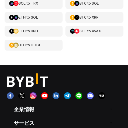
SOL
to
TRX
BTC
to
SOL
ETH
to
SOL
BTC
to
XRP
ETH
to
BNB
SOL
to
AVAX
BTC
to
DOGE
企業情報
サービス