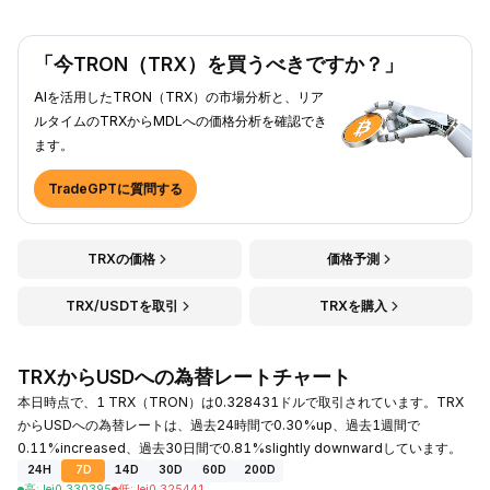
「今TRON（TRX）を買うべきですか？」
AIを活用したTRON（TRX）の市場分析と、リア
ルタイムのTRXからMDLへの価格分析を確認でき
ます。
TradeGPTに質問する
TRXの価格
価格予測
TRX/USDTを取引
TRXを購入
TRXからUSDへの為替レートチャート
本日時点で、1 TRX（TRON）は0.328431ドルで取引されています。TRX
からUSDへの為替レートは、過去24時間で0.30%up、過去1週間で
0.11%increased、過去30日間で0.81%slightly downwardしています。
24H
7D
14D
30D
60D
200D
高
:
lei
0.330395
低
:
lei
0.325441