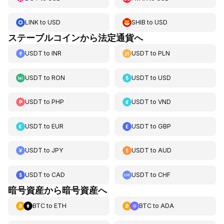
LINK
to
USD
SHIB
to
USD
ステーブルコインから法定通貨へ
USDT
to
INR
USDT
to
PLN
USDT
to
RON
USDT
to
USD
USDT
to
PHP
USDT
to
VND
USDT
to
EUR
USDT
to
GBP
USDT
to
JPY
USDT
to
AUD
USDT
to
CAD
USDT
to
CHF
暗号資産から暗号資産へ
BTC
to
ETH
BTC
to
ADA