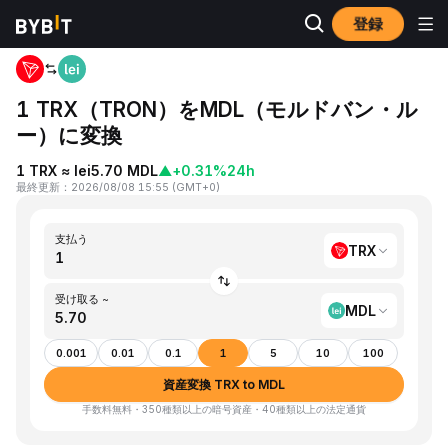
登録
ホーム
TRX to MDL
1 TRX（TRON）をMDL（モルドバン・ル
ー）に変換
1 TRX ≈ lei5.70 MDL
▲
+0.31%
24h
最終更新
：
2026/08/08 15:55
(
GMT+0
)
支払う
TRX
受け取る ~
MDL
0.001
0.01
0.1
1
5
10
100
資産変換 TRX to MDL
手数料無料・350種類以上の暗号資産・40種類以上の法定通貨