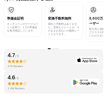
準備金証明
変換手数料無料
8,600万
ーザー
オンチェーンのマークルツ
隠れた手数料はありませ
リー証明で、1:1の準備金
ん。見積もりレートが、そ
取引高と流動
を毎月検証しています。
のままお支払いの最終レー
プクラスの取
トとなります。
いただけます
4.7
/ 5
47K Reviews
4.6
/ 5
1.4M Reviews