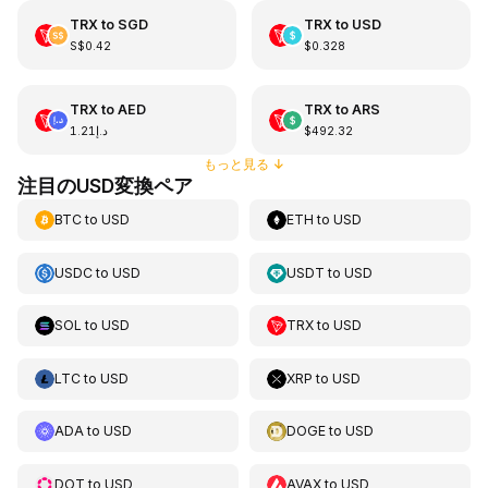
TRX
to
SGD
TRX
to
USD
S$0.42
$0.328
TRX
to
AED
TRX
to
ARS
د.إ1.21
$492.32
もっと見る
↓
注目のUSD変換ペア
BTC
to
USD
ETH
to
USD
USDC
to
USD
USDT
to
USD
SOL
to
USD
TRX
to
USD
LTC
to
USD
XRP
to
USD
ADA
to
USD
DOGE
to
USD
DOT
to
USD
AVAX
to
USD