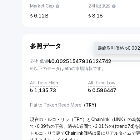
Market Cap
24H出来高
6.12B
8.18
参照データ
最終取引価格 ₺0.0025
24h 低値
₺
0.00251547916124742
※以下のデータはethの市場情報です。
All-Time High
All-Time Low
₺
1,135.73
₺
0.586447
Fiat to Token Read More
:
(TRY)
現在のトルコ・リラ（TRY）とChainlink（LINK）の為替
で-0.39%の下落、過去1週間で-3.01%の{{trend7
トルコ・リラ建てChainlink価格は常にリアルタイム
するようにしてください。