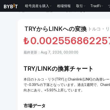
暗号資産を購入
相場情報
取引
TradFi
市場
Chainlink 価格 LINK
トルコ・リラ to Chainlink
TRYからLINKへの変換
トルコ・リラ
₺
0.00255686225
最終更新：Aug 7, 2026, 00:00:00
TRY/
LINKの換算チャート
本日のトルコ・リラ(TRY)とChainlink(LINK)の為替レー
で-0.39%の下落となっています。過去1週間で、Chainli
向きにあり、+5.93%上昇しています。
市場データ