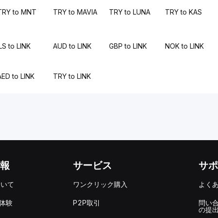
TRY to MNT
TRY to MAVIA
TRY to LUNA
TRY to KAS
LS to LINK
AUD to LINK
GBP to LINK
NOK to LINK
AED to LINK
TRY to LINK
報
サービス
サポ
ついて
ワンクリック購入
よく
を体験
P2P取引
問い
の提