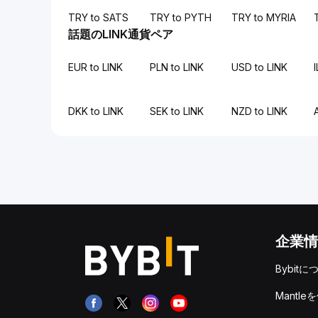
TRY to SATS
TRY to PYTH
TRY to MYRIA
話題のLINK通貨ペア
EUR to LINK
PLN to LINK
USD to LINK
I
DKK to LINK
SEK to LINK
NZD to LINK
企業情
Bybitに
Mantle