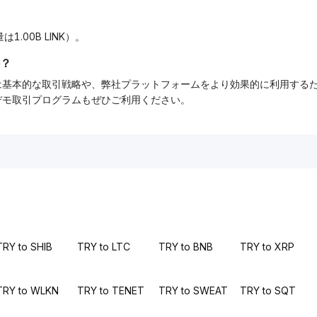
は1.00B LINK）。
？
ーでは基本的な取引戦略や、弊社プラットフォームをより効果的に利用す
tデモ取引プログラムもぜひご利用ください。
TRY to SHIB
TRY to LTC
TRY to BNB
TRY to XRP
TRY to WLKN
TRY to TENET
TRY to SWEAT
TRY to SQT