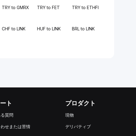
TRY to GMRX
TRY to FET
TRY to ETHFI
CHF to LINK
HUF to LINK
BRL to LINK
ート
プロダクト
ある質問
現物
合わせまたは苦情
デリバティブ
出