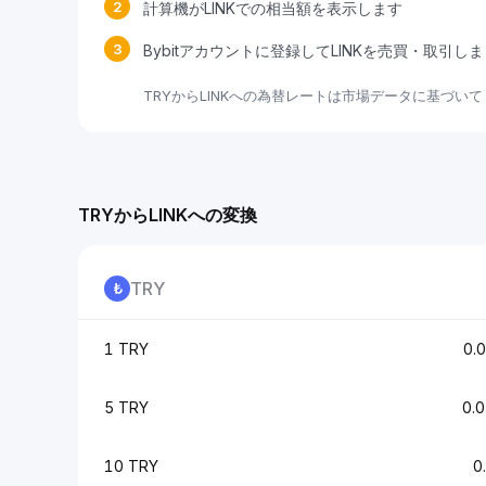
2
計算機がLINKでの相当額を表示します
3
Bybitアカウントに登録してLINKを売買・取引し
TRYからLINKへの為替レートは市場データに基づい
TRYからLINKへの変換
TRY
1 TRY
0.
5 TRY
0.
10 TRY
0