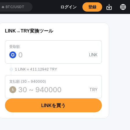
登録
ログイン
🔥
BTC/USDT
LINK→TRY変換ツール
受取額
LINK
1 LINK ≈ 411.12942 TRY
支払額 (30 ~ 940000)
TRY
₺
LINKを買う