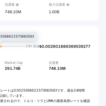
流通量
最大流通量
748.10M
1.00B
568622573683563
24h 高値
₺
0.002601886369539277
Market Cap
流通量
291.74B
748.10M
レートは0.0025568622573683563です。過去24時間
d}を記録しています。
で更新されるので、トルコ・リラとLINKの最新為替レートを確認