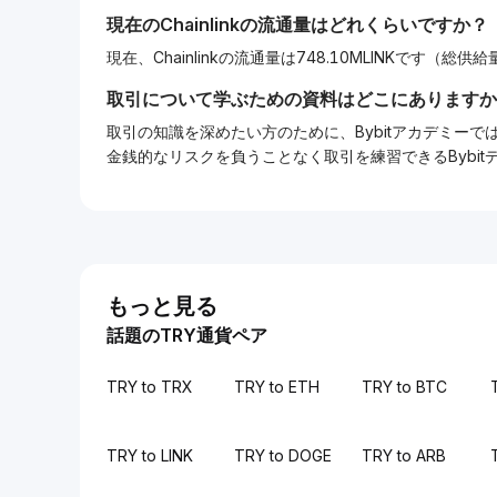
現在の
Chainlink
の流通量はどれくらいですか？
現在、Chainlinkの流通量は748.10MLINKです（総供給量
取引について学ぶための資料はどこにありますか
取引の知識を深めたい方のために、Bybitアカデミ
金銭的なリスクを負うことなく取引を練習できるBybi
もっと見る
話題のTRY通貨ペア
TRY to TRX
TRY to ETH
TRY to BTC
TRY to LINK
TRY to DOGE
TRY to ARB