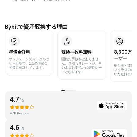
Bybitで資産変換する理由
準備金証明
変換手数料無料
8,600万
ーザー
オンチェーンのマークルツ
隠れた手数料はありませ
リー証明で、1:1の準備金
ん。見積もりレートが、そ
取引高と流動
を毎月検証しています。
のままお支払いの最終レー
プクラスの取
トとなります。
いただけます
4.7
/ 5
47K Reviews
4.6
/ 5