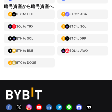
暗号資産から暗号資産へ
BTC
to
ETH
BTC
to
ADA
SOL
to
TRX
BTC
to
SOL
ETH
to
SOL
BTC
to
XRP
ETH
to
BNB
SOL
to
AVAX
BTC
to
DOGE