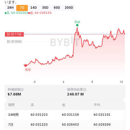
います。
24H
7D
14D
30D
60D
200D
高
:
₺
0.032243
低
:
₺
0.026155
最終更新日時：2026-08-10、05:47 GMT+0
過去最高値
過去最低値
₺10.59
₺0.023019
時価総額
循環供給量
₺7.68M
246.97 M
期間
高
低
平均
変
24時間
₺0.031223
₺0.031158
₺0.031191
-0
7日
₺0.031223
₺0.026403
₺0.029299
+1