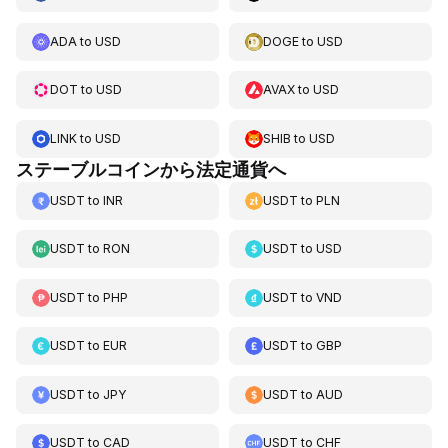
ADA
to
USD
DOGE
to
USD
DOT
to
USD
AVAX
to
USD
LINK
to
USD
SHIB
to
USD
ステーブルコインから法定通貨へ
USDT
to
INR
USDT
to
PLN
USDT
to
RON
USDT
to
USD
USDT
to
PHP
USDT
to
VND
USDT
to
EUR
USDT
to
GBP
USDT
to
JPY
USDT
to
AUD
USDT
to
CAD
USDT
to
CHF