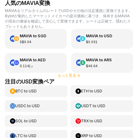
人気のMAVIA変換
MAVIAをリアルタイムのレートでUSDやその他の法定通貨に変換できます。
Bybitが集約したマーケットメイカーの提示価格に基づき、保有するMAVIA
の現在の価値を確認して安心して変換できます。レートは正確で、隠れたス
プレッドもありません。
MAVIA
to
SGD
MAVIA
to
USD
S$0.04
$0.031
MAVIA
to
AED
MAVIA
to
ARS
د.إ0.114
$46.64
もっと見る
↓
注目のUSD変換ペア
BTC
to
USD
ETH
to
USD
USDC
to
USD
USDT
to
USD
SOL
to
USD
TRX
to
USD
LTC
to
USD
XRP
to
USD