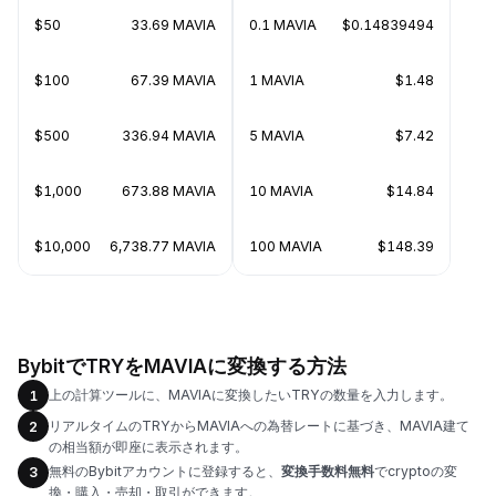
$50
33.69 MAVIA
0.1 MAVIA
$0.14839494
$100
67.39 MAVIA
1 MAVIA
$1.48
$500
336.94 MAVIA
5 MAVIA
$7.42
$1,000
673.88 MAVIA
10 MAVIA
$14.84
$10,000
6,738.77 MAVIA
100 MAVIA
$148.39
BybitでTRYをMAVIAに変換する方法
上の計算ツールに、MAVIAに変換したいTRYの数量を入力します。
1
リアルタイムのTRYからMAVIAへの為替レートに基づき、MAVIA建て
2
の相当額が即座に表示されます。
無料のBybitアカウントに登録すると、
変換手数料無料
でcryptoの変
3
換・購入・売却・取引ができます。