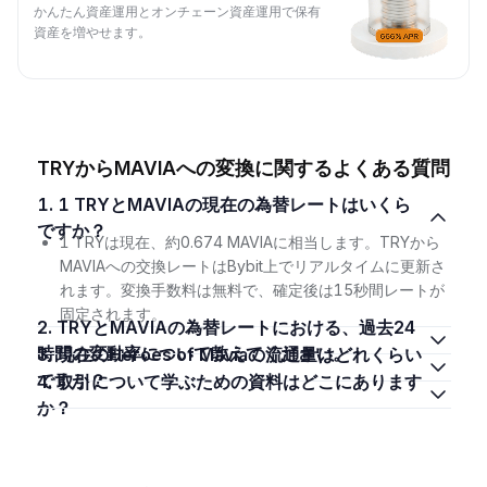
かんたん資産運用とオンチェーン資産運用で保有
資産を増やせます。
TRYからMAVIAへの変換に関するよくある質問
1. 1 TRYとMAVIAの現在の為替レートはいくら
ですか？
1 TRYは現在、約0.674 MAVIAに相当します。TRYから
MAVIAへの交換レートはBybit上でリアルタイムに更新さ
れます。変換手数料は無料で、確定後は15秒間レートが
固定されます。
2. TRYとMAVIAの為替レートにおける、過去24
時間の変動率について教えてください。
3. 現在のHeroes of Maviaの流通量はどれくらい
ですか？
4. 取引について学ぶための資料はどこにあります
か？