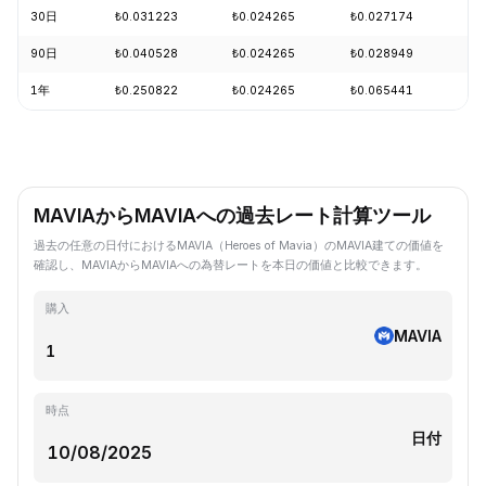
30日
₺0.031223
₺0.024265
₺0.027174
+4
90日
₺0.040528
₺0.024265
₺0.028949
+1
1年
₺0.250822
₺0.024265
₺0.065441
-8
MAVIAからMAVIAへの過去レート計算ツール
過去の任意の日付におけるMAVIA（Heroes of Mavia）のMAVIA建ての価値を
確認し、MAVIAからMAVIAへの為替レートを本日の価値と比較できます。
購入
MAVIA
時点
日付