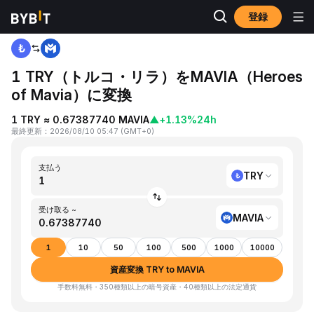
登録
ホーム
TRY to MAVIA
1 TRY（トルコ・リラ）をMAVIA（Heroes
of Mavia）に変換
1 TRY ≈ 0.67387740 MAVIA
▲
+1.13%
24h
最終更新
：
2026/08/10 05:47
(
GMT+0
)
支払う
TRY
受け取る ~
MAVIA
1
10
50
100
500
1000
10000
資産変換 TRY to MAVIA
手数料無料・350種類以上の暗号資産・40種類以上の法定通貨