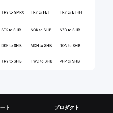
TRY to GMRX
TRY to FET
TRY to ETHFI
SEK to SHIB
NOK to SHIB
NZD to SHIB
DKK to SHIB
MXN to SHIB
RON to SHIB
TRY to SHIB
TWD to SHIB
PHP to SHIB
ート
プロダクト