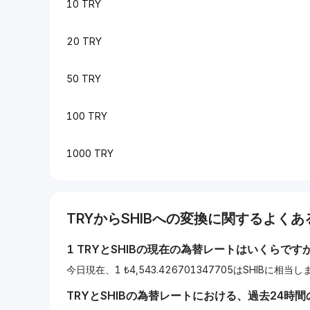
10 TRY
20 TRY
50 TRY
100 TRY
1000 TRY
TRY
から
SHIB
への変換に関するよくある
1
TRY
と
SHIB
の現在の為替レートはいくらです
今日現在、1 ₺4,543.426701347705はSHIBに相当
TRY
と
SHIB
の為替レートにおける、過去24時間