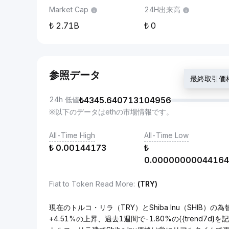
Market Cap
24H出来高
2.71B
0
参照データ
最終取引価格 
24h 低値
₺
4345.640713104956
※以下のデータはethの市場情報です。
All-Time High
All-Time Low
₺
0.00144173
₺
0.00000000044164
Fiat to Token Read More
:
(TRY)
現在のトルコ・リラ（TRY）とShiba Inu（SHIB）の為
+4.51%の上昇、過去1週間で-1.80%の{{trend7d