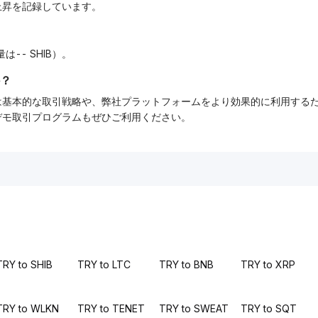
の上昇を記録しています。
量は-- SHIB）。
？
ーでは基本的な取引戦略や、弊社プラットフォームをより効果的に利用す
tデモ取引プログラムもぜひご利用ください。
TRY to SHIB
TRY to LTC
TRY to BNB
TRY to XRP
TRY to WLKN
TRY to TENET
TRY to SWEAT
TRY to SQT