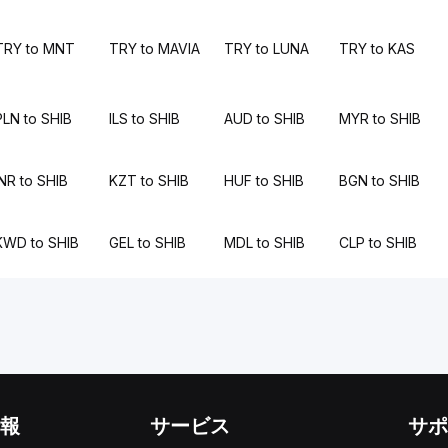
TRY to MNT
TRY to MAVIA
TRY to LUNA
TRY to KAS
PLN to SHIB
ILS to SHIB
AUD to SHIB
MYR to SHIB
INR to SHIB
KZT to SHIB
HUF to SHIB
BGN to SHIB
KWD to SHIB
GEL to SHIB
MDL to SHIB
CLP to SHIB
報
サービス
サポ