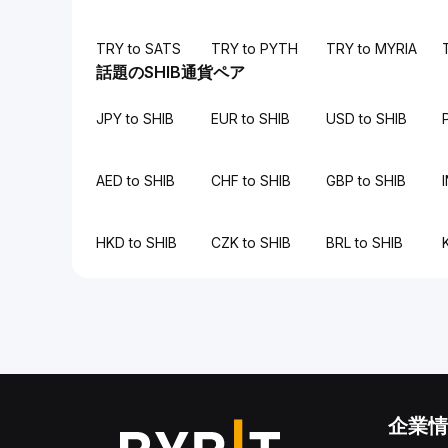
TRY to SATS
TRY to PYTH
TRY to MYRIA
話題のSHIB通貨ペア
JPY to SHIB
EUR to SHIB
USD to SHIB
AED to SHIB
CHF to SHIB
GBP to SHIB
HKD to SHIB
CZK to SHIB
BRL to SHIB
企業情