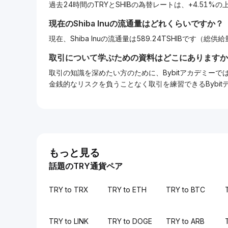
過去24時間のTRYとSHIBの為替レートは、+4.51%
現在の
Shiba Inu
の流通量はどれくらいですか？
現在、Shiba Inuの流通量は589.24TSHIBです（総供給
取引について学ぶための資料はどこにありますか
取引の知識を深めたい方のために、Bybitアカデミ
金銭的なリスクを負うことなく取引を練習できるBybi
もっと見る
話題のTRY通貨ペア
TRY to TRX
TRY to ETH
TRY to BTC
TRY to LINK
TRY to DOGE
TRY to ARB