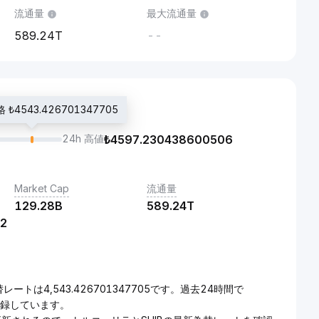
流通量
最大流通量
589.24T
--
₺4543.426701347705
24h 高値
₺
4597.230438600506
Market Cap
流通量
129.28B
589.24T
2
替レートは4,543.426701347705です。過去24時間で
}を記録しています。