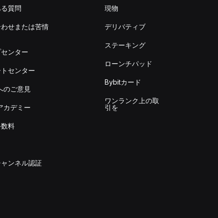
ある質問
現物
合わせまたは苦情
デリバティブ
出
ステーキング
プセンター
ローンチパッド
ートセンター
Bybitカード
itへのご意見
ワンランク上の取
itアカデミー
引を
手数料
チャンネル認証