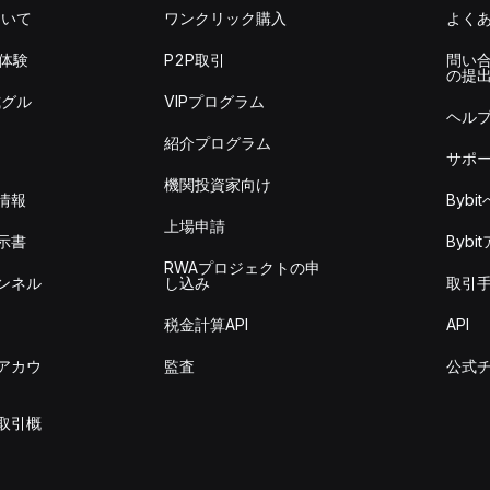
ついて
ワンクリック購入
よく
を体験
P2P取引
問い
の提
式グル
VIPプログラム
ヘル
紹介プログラム
サポ
機関投資家向け
情報
Byb
上場申請
示書
Byb
RWAプロジェクトの申
ンネル
し込み
取引
税金計算API
API
アカウ
監査
公式
取引概