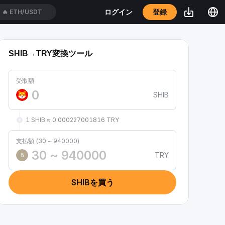
登録
ログイン
🔥
ETH/USDT
SHIB→TRY変換ツール
受取額
SHIB
1 SHIB ≈ 0.000227001816 TRY
支払額 (30 ~ 940000)
TRY
₺
SHIBを買う