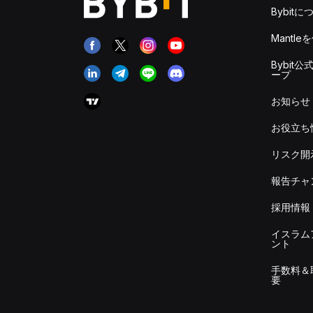
Bybitに
Mantle
Bybit公
ープ
お知らせ
お役立ち
リスク開
報告チャ
採用情報
イスラム
ント
手数料＆
要