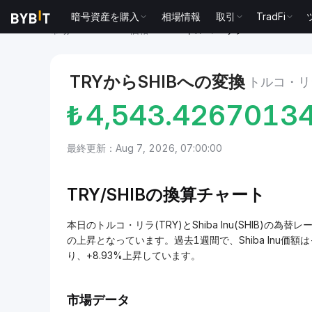
暗号資産を購入
相場情報
取引
TradFi
市場
Shiba Inu 価格 SHIB
トルコ・リラ to Shiba Inu
TRYからSHIBへの変換
トルコ・リラ
₺
4,543.4267013
最終更新：Aug 7, 2026, 07:00:00
TRY/
SHIBの換算チャート
本日のトルコ・リラ(TRY)とShiba Inu(SHIB)の為替レー
の上昇となっています。過去1週間で、Shiba Inu価額は-
り、+8.93%上昇しています。
市場データ