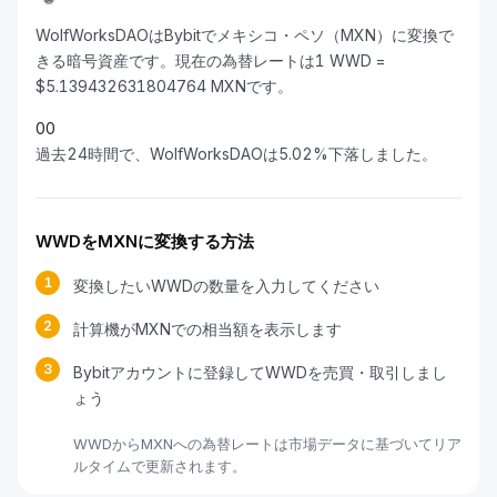
WolfWorksDAOはBybitでメキシコ・ペソ（MXN）に変換で
きる暗号資産です。現在の為替レートは1 WWD =
$5.139432631804764 MXNです。
0
0
過去24時間で、WolfWorksDAOは5.02%下落しました。
WWDをMXNに変換する方法
1
変換したいWWDの数量を入力してください
2
計算機がMXNでの相当額を表示します
3
Bybitアカウントに登録してWWDを売買・取引しまし
ょう
WWDからMXNへの為替レートは市場データに基づいてリア
ルタイムで更新されます。