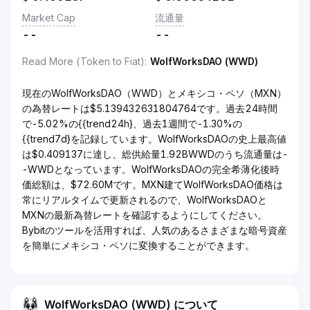
Market Cap
流通量
--
--
Read More (Token to Fiat)
:
WolfWorksDAO (WWD)
現在のWolfWorksDAO（WWD）とメキシコ・ペソ（MXN）
の為替レートは$5.139432631804764です。過去24時間
で-5.02%の{{trend24h}、過去1週間で-1.30%の
{{trend7d}を記録しています。WolfWorksDAOの史上最高値
は$0.409137に達し、総供給量1.92BWWDのうち流通量は-
-WWDとなっています。WolfWorksDAOの完全希薄化後時
価総額は、$72.60Mです。MXN建てWolfWorksDAO価格は
常にリアルタイムで更新されるので、WolfWorksDAOと
MXNの最新為替レートを確認するようにしてください。
Bybitのツールを活用すれば、人気のあるさまざまな暗号資産
を簡単にメキシコ・ペソに変換することができます。
WolfWorksDAO (WWD) について