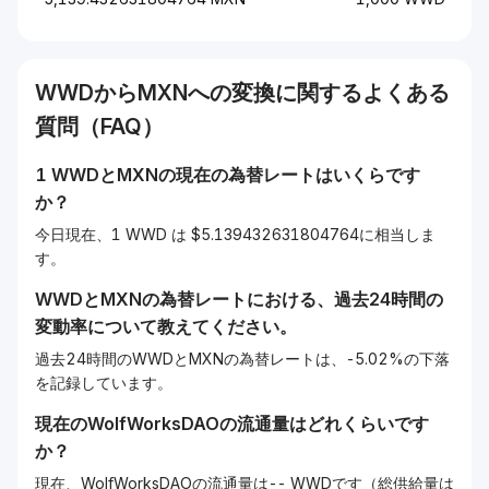
WWD
から
MXN
への変換に関するよくある
質問（FAQ）
1
WWD
と
MXN
の現在の為替レートはいくらです
か？
今日現在、1 WWD は $5.139432631804764に相当しま
す。
WWD
と
MXN
の為替レートにおける、過去24時間の
変動率について教えてください。
過去24時間のWWDとMXNの為替レートは、-5.02%の下落
を記録しています。
現在の
WolfWorksDAO
の流通量はどれくらいです
か？
現在、WolfWorksDAOの流通量は-- WWDです（総供給量は