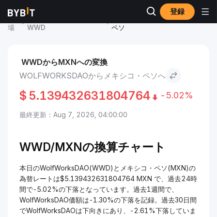
登録
市
WolfWorksDAO 価格
WolfWorksDAO to メキシコ・
場
WWD
ペソ
WWDからMXNへの変換
WOLFWORKSDAOからメキシコ・ペソへ
$
5.139432631804764
-5.02%
最終更新：Aug 7, 2026, 04:00:00
WWD/MXNの換算チャート
本日のWolfWorksDAO(WWD)とメキシコ・ペソ(MXN)の
為替レートは$5.139432631804764 MXN で、過去24時
間で-5.02%の下落となっています。過去1週間で、
WolfWorksDAO価額は-1.30%の下落を記録。過去30日間
でWolfWorksDAOは下向きにあり、-2.61%下落していま