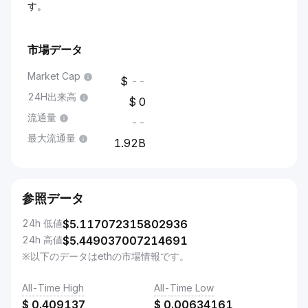
す。
市場データ
Market Cap
--
24H出来高
0
流通量
--
最大流通量
1.92B
参照データ
24h 低値
$
5.117072315802936
24h 高値
$
5.449037007214691
※以下のデータはethの市場情報です。
All-Time High
All-Time Low
$
0.409137
$
0.00634161