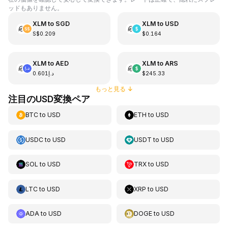
ッドもありません。
XLM
to
SGD
XLM
to
USD
S$0.209
$0.164
XLM
to
AED
XLM
to
ARS
د.إ0.601
$245.33
もっと見る
↓
注目のUSD変換ペア
BTC
to
USD
ETH
to
USD
USDC
to
USD
USDT
to
USD
SOL
to
USD
TRX
to
USD
LTC
to
USD
XRP
to
USD
ADA
to
USD
DOGE
to
USD