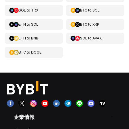
SOL
to
TRX
BTC
to
SOL
ETH
to
SOL
BTC
to
XRP
ETH
to
BNB
SOL
to
AVAX
BTC
to
DOGE
企業情報