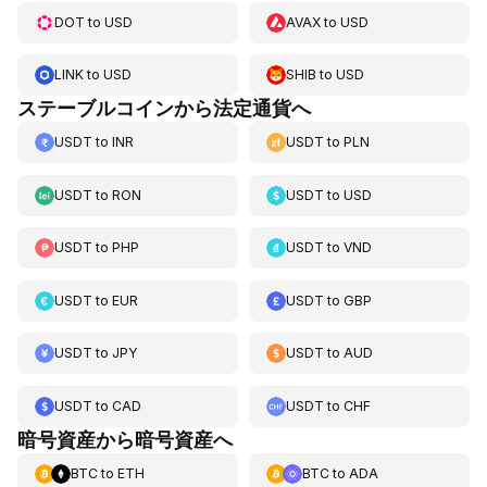
DOT
to
USD
AVAX
to
USD
LINK
to
USD
SHIB
to
USD
ステーブルコインから法定通貨へ
USDT
to
INR
USDT
to
PLN
USDT
to
RON
USDT
to
USD
USDT
to
PHP
USDT
to
VND
USDT
to
EUR
USDT
to
GBP
USDT
to
JPY
USDT
to
AUD
USDT
to
CAD
USDT
to
CHF
暗号資産から暗号資産へ
BTC
to
ETH
BTC
to
ADA