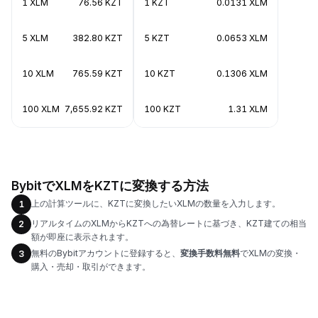
1 XLM
76.56 KZT
1 KZT
0.0131 XLM
5 XLM
382.80 KZT
5 KZT
0.0653 XLM
10 XLM
765.59 KZT
10 KZT
0.1306 XLM
100 XLM
7,655.92 KZT
100 KZT
1.31 XLM
BybitでXLMをKZTに変換する方法
上の計算ツールに、KZTに変換したいXLMの数量を入力します。
1
リアルタイムのXLMからKZTへの為替レートに基づき、KZT建ての相当
2
額が即座に表示されます。
無料のBybitアカウントに登録すると、
変換手数料無料
でXLMの変換・
3
購入・売却・取引ができます。