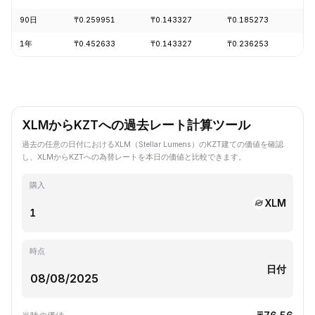
90日
₸0.259951
₸0.143327
₸0.185273
-1
1年
₸0.452633
₸0.143327
₸0.236253
-6
XLMからKZTへの過去レート計算ツール
過去の任意の日付におけるXLM（Stellar Lumens）のKZT建ての価値を確認
し、XLMからKZTへの為替レートを本日の価値と比較できます。
購入
XLM
時点
日付