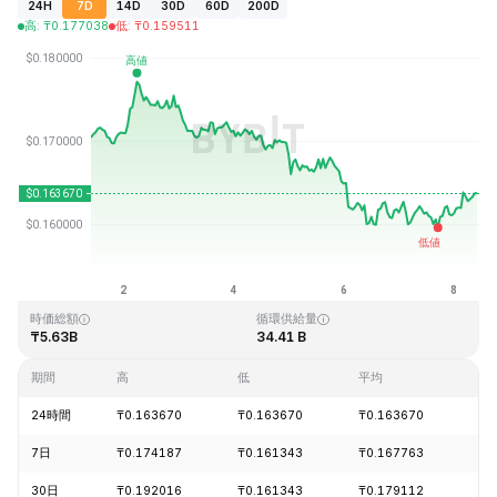
24H
7D
14D
30D
60D
200D
高
:
₸
0.177038
低
:
₸
0.159511
最終更新日時：2026-08-08、09:58 GMT+0
過去最高値
過去最低値
₸0.875563
₸0.000476
時価総額
循環供給量
₸5.63B
34.41 B
期間
高
低
平均
変
24時間
₸0.163670
₸0.163670
₸0.163670
+1
7日
₸0.174187
₸0.161343
₸0.167763
-4
30日
₸0.192016
₸0.161343
₸0.179112
-9