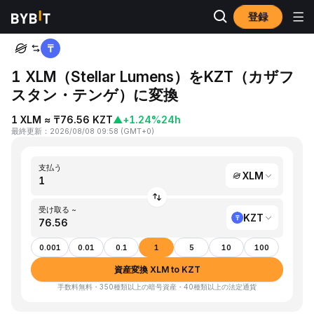
登録
ホーム
XLM to KZT
1 XLM（Stellar Lumens）をKZT（カザフ
スタン・テンゲ）に変換
1 XLM ≈ ₸76.56 KZT
▲
+1.24%
24h
最終更新
：
2026/08/08 09:58
(
GMT+0
)
支払う
XLM
受け取る ~
KZT
0.001
0.01
0.1
1
5
10
100
資産変換 XLM to KZT
手数料無料・350種類以上の暗号資産・40種類以上の法定通貨