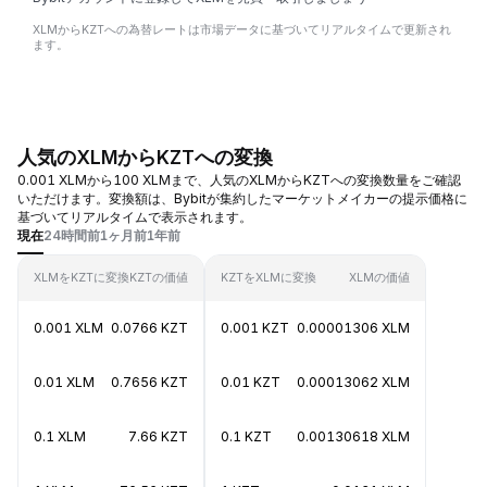
XLMからKZTへの為替レートは市場データに基づいてリアルタイムで更新され
ます。
人気のXLMからKZTへの変換
0.001 XLMから100 XLMまで、人気のXLMからKZTへの変換数量をご確認
いただけます。変換額は、Bybitが集約したマーケットメイカーの提示価格に
基づいてリアルタイムで表示されます。
現在
24時間前
1ヶ月前
1年前
XLMをKZTに変換
KZTの価値
KZTをXLMに変換
XLMの価値
0.001 XLM
0.0766 KZT
0.001 KZT
0.00001306 XLM
0.01 XLM
0.7656 KZT
0.01 KZT
0.00013062 XLM
0.1 XLM
7.66 KZT
0.1 KZT
0.00130618 XLM