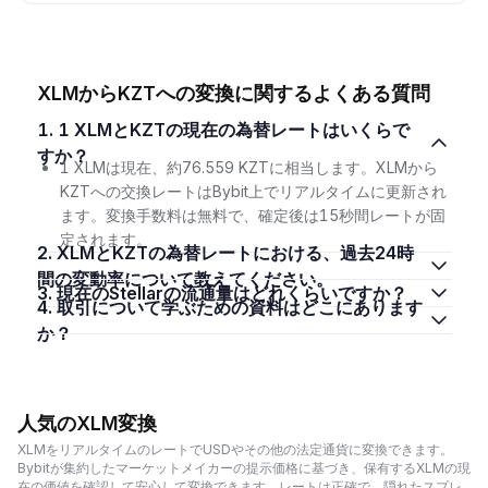
XLMからKZTへの変換に関するよくある質問
1. 1 XLMとKZTの現在の為替レートはいくらで
すか？
1 XLMは現在、約76.559 KZTに相当します。XLMから
KZTへの交換レートはBybit上でリアルタイムに更新され
ます。変換手数料は無料で、確定後は15秒間レートが固
定されます。
2. XLMとKZTの為替レートにおける、過去24時
間の変動率について教えてください。
3. 現在のStellarの流通量はどれくらいですか？
4. 取引について学ぶための資料はどこにあります
か？
人気のXLM変換
XLMをリアルタイムのレートでUSDやその他の法定通貨に変換できます。
Bybitが集約したマーケットメイカーの提示価格に基づき、保有するXLMの現
在の価値を確認して安心して変換できます。レートは正確で、隠れたスプレ