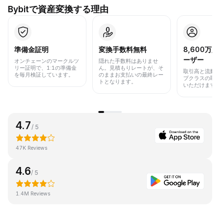
Bybitで資産変換する理由
準備金証明
変換手数料無料
8,600万
ーザー
オンチェーンのマークルツ
隠れた手数料はありませ
リー証明で、1:1の準備金
ん。見積もりレートが、そ
取引高と流動
を毎月検証しています。
のままお支払いの最終レー
プクラスの取
トとなります。
いただけます
4.7
/ 5
47K Reviews
4.6
/ 5
1.4M Reviews