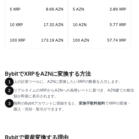
5 XRP
8.66 AZN
5 AZN
2.89 XRP
10 XRP
17.32 AZN
10 AZN
5.77 XRP
100 XRP
173.19 AZN
100 AZN
57.74 XRP
BybitでXRPをAZNに変換する方法
上の計算ツールに、AZNに変換したいXRPの数量を入力します。
1
リアルタイムのXRPからAZNへの為替レートに基づき、AZN建ての相当
2
額が即座に表示されます。
無料のBybitアカウントに登録すると、
変換手数料無料
でXRPの変換・
3
購入・売却・取引ができます。
Bybitで資産変換する理由