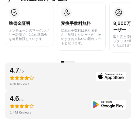
準備金証明
変換手数料無料
8,600万
ーザー
オンチェーンのマークルツ
隠れた手数料はありませ
リー証明で、1:1の準備金
ん。見積もりレートが、そ
取引高と流動
を毎月検証しています。
のままお支払いの最終レー
プクラスの取
トとなります。
いただけます
4.7
/ 5
47K Reviews
4.6
/ 5
1.4M Reviews