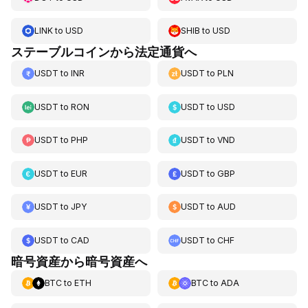
LINK
to
USD
SHIB
to
USD
ステーブルコインから法定通貨へ
USDT
to
INR
USDT
to
PLN
USDT
to
RON
USDT
to
USD
USDT
to
PHP
USDT
to
VND
USDT
to
EUR
USDT
to
GBP
USDT
to
JPY
USDT
to
AUD
USDT
to
CAD
USDT
to
CHF
暗号資産から暗号資産へ
BTC
to
ETH
BTC
to
ADA