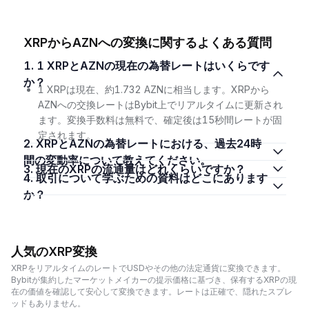
XRPからAZNへの変換に関するよくある質問
1. 1 XRPとAZNの現在の為替レートはいくらです
か？
1 XRPは現在、約1.732 AZNに相当します。XRPから
AZNへの交換レートはBybit上でリアルタイムに更新され
ます。変換手数料は無料で、確定後は15秒間レートが固
定されます。
2. XRPとAZNの為替レートにおける、過去24時
間の変動率について教えてください。
3. 現在のXRPの流通量はどれくらいですか？
4. 取引について学ぶための資料はどこにあります
か？
人気のXRP変換
XRPをリアルタイムのレートでUSDやその他の法定通貨に変換できます。
Bybitが集約したマーケットメイカーの提示価格に基づき、保有するXRPの現
在の価値を確認して安心して変換できます。レートは正確で、隠れたスプレ
ッドもありません。