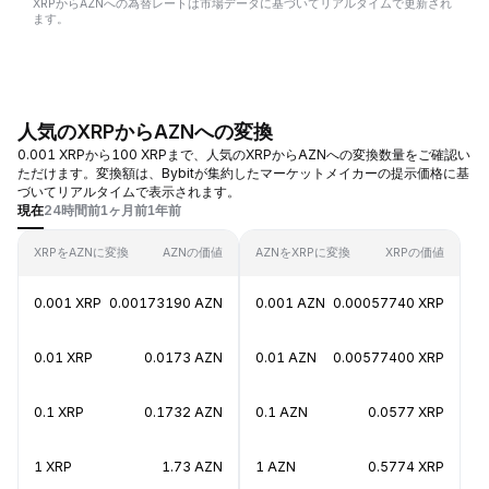
XRPからAZNへの為替レートは市場データに基づいてリアルタイムで更新され
ます。
人気のXRPからAZNへの変換
0.001 XRPから100 XRPまで、人気のXRPからAZNへの変換数量をご確認い
ただけます。変換額は、Bybitが集約したマーケットメイカーの提示価格に基
づいてリアルタイムで表示されます。
現在
24時間前
1ヶ月前
1年前
XRPをAZNに変換
AZNの価値
AZNをXRPに変換
XRPの価値
0.001 XRP
0.00173190 AZN
0.001 AZN
0.00057740 XRP
0.01 XRP
0.0173 AZN
0.01 AZN
0.00577400 XRP
0.1 XRP
0.1732 AZN
0.1 AZN
0.0577 XRP
1 XRP
1.73 AZN
1 AZN
0.5774 XRP