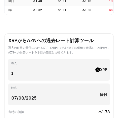
90日
₼1.48
₼1.01
₼1.18
-13.47
1年
₼3.32
₼1.01
₼1.86
-66.73
XRPからAZNへの過去レート計算ツール
過去の任意の日付におけるXRP（XRP）のAZN建ての価値を確認し、XRPから
AZNへの為替レートを本日の価値と比較できます。
購入
XRP
時点
日付
₼1.73
当時の価値