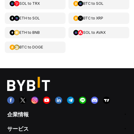
SOL
to
TRX
BTC
to
SOL
ETH
to
SOL
BTC
to
XRP
ETH
to
BNB
SOL
to
AVAX
BTC
to
DOGE
企業情報
サービス