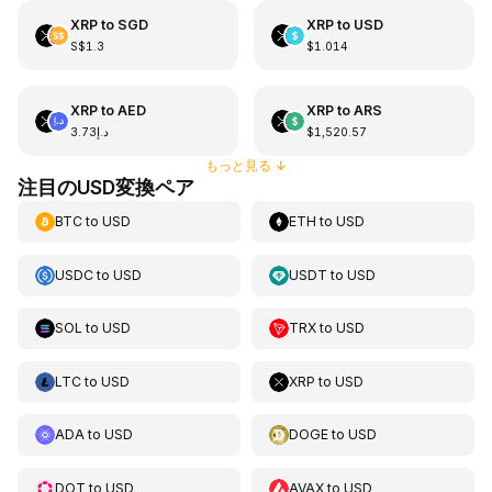
XRP
to
SGD
XRP
to
USD
S$1.3
$1.014
XRP
to
AED
XRP
to
ARS
د.إ3.73
$1,520.57
もっと見る
↓
注目のUSD変換ペア
BTC
to
USD
ETH
to
USD
USDC
to
USD
USDT
to
USD
SOL
to
USD
TRX
to
USD
LTC
to
USD
XRP
to
USD
ADA
to
USD
DOGE
to
USD
DOT
to
USD
AVAX
to
USD