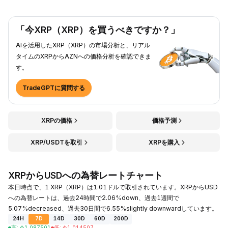
「今XRP（XRP）を買うべきですか？」
AIを活用したXRP（XRP）の市場分析と、リアル
タイムのXRPからAZNへの価格分析を確認できま
す。
TradeGPTに質問する
XRPの価格
価格予測
XRP/USDTを取引
XRPを購入
XRPからUSDへの為替レートチャート
本日時点で、1 XRP（XRP）は1.01ドルで取引されています。XRPからUSD
への為替レートは、過去24時間で2.06%down、過去1週間で
5.07%decreased、過去30日間で6.55%slightly downwardしています。
24H
7D
14D
30D
60D
200D
高
:
₼
1.087501
低
:
₼
1.014507