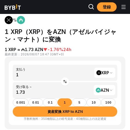
登録
ホーム
XRP to AZN
1 XRP（XRP）をAZN（アゼルバイジャ
ン・マナト）に変換
1 XRP ≈ ₼1.73 AZN
▼
-1.76%
24h
最終更新
：
2026/08/07 18:47
(
GMT+0
)
支払う
XRP
受け取る ~
AZN
0.001
0.01
0.1
1
5
10
100
資産変換 XRP to AZN
手数料無料・350種類以上の暗号資産・40種類以上の法定通貨