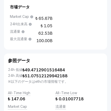
市場データ
Market Cap
65.67B
24H出来高
1.05
流通量
62.53B
最大流通量
100.00B
参照データ
24h 低値
₺
49.4712901516484
24h 高値
₺
51.07512129942188
※以下のデータはethの市場情報です。
All-Time High
All-Time Low
₺
147.06
₺
0.01007718
Market Cap
流通量