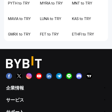
PYTH to TRY
MYRIA to TRY
MNT to TRY
MAVIA to TRY
LUNA to TRY
KAS to TRY
GMRX to TRY
FET to TRY
ETHFI to TRY
企業情報
サービス
サポート