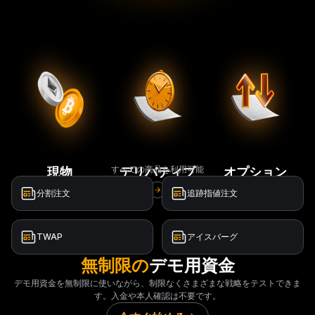
すべての商品を利用可能
現物
デリバティブ
オプション
分割注文
追跡指値注文
TWAP
アイスバーグ
無制限の
デモ用資金
デモ用資金を無制限に使いながら、制限なくさまざまな戦略をテストできま
す。入金や本人確認は不要です。