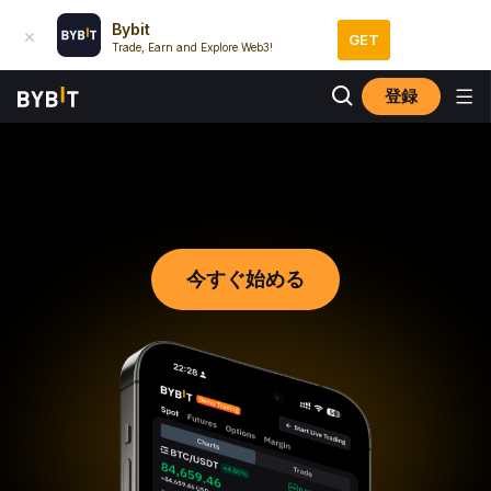
Bybit
GET
Trade, Earn and Explore Web3!
登録
リスクゼロ＆実践形式
デモ取引
今すぐ始める