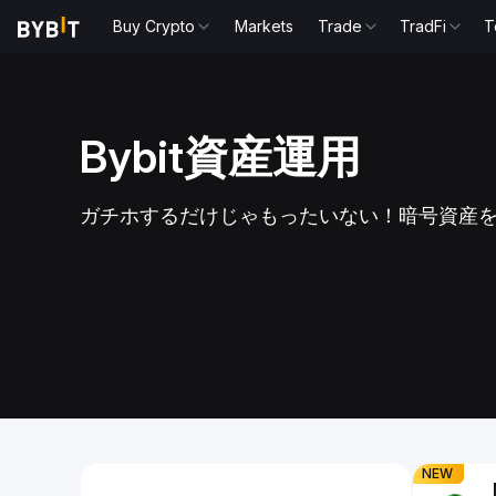
Buy Crypto
Markets
Trade
TradFi
T
Bybit資産運用
チホして最大
3.40%A
ガチホするだけじゃもったいない！暗号資産
APRを楽しもう！
そう
魅力的な利回りを獲得しよ
USDtb現物取
Slide 1 of 1
NEW