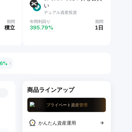
い
デュアル資産投資
期間
年間利回り
期間
積立
395.79‎%
1日
6‎%
商品ラインアップ
プライベート資産管理
かんたん資産運用