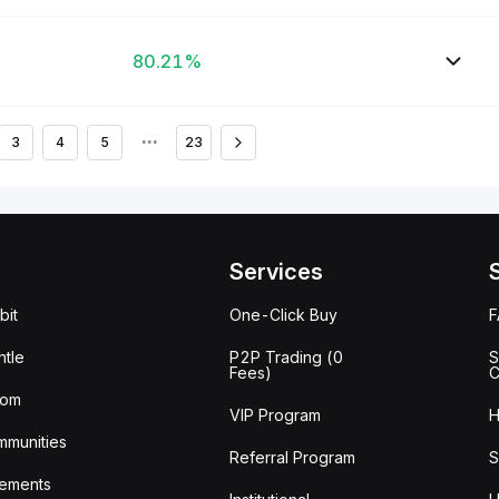
80.21%
3
4
5
•••
23
Services
bit
One-Click Buy
tle
P2P Trading (0
S
Fees)
C
oom
VIP Program
H
mmunities
Referral Program
S
ements