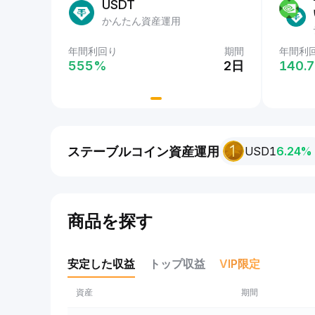
USDT
かんたん資産運用
期間
年間利回り
期間
年間利
年間利
2日
555‎%
2日
555‎
140.7
ステーブルコイン資産運用
USD1
6.24%
商品を探す
安定した収益
トップ収益
VIP限定
資産
期間