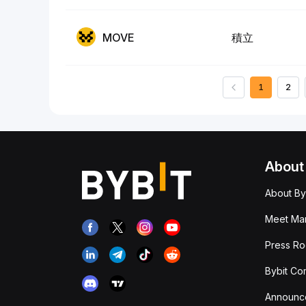
MOVE
積立
1
2
About
About By
Meet Man
Press R
Bybit Co
Announc