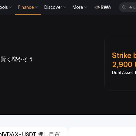
ools
Finance
Discover
More
🔥
E
Slide 1 of 6
PRでUSDtbを増や
Strike 
を賢く増やそう
2,900 
引が手数料ゼロ
Dual Asset T
NVDAX-USDT 押し目買