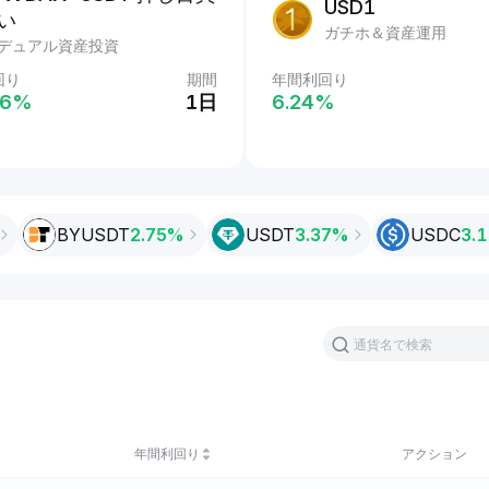
USDT
USD1
い
かんたん資産運用
ガチホ＆資産運用
デュアル資産投資
回り
回り
期間
期間
年間利回り
%
6‎%
2日
1日
6.24‎%
BYUSDT
2.75%
USDT
3.37‎%
USDC
3.1
年間利回り
アクション