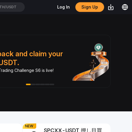
Sign Up
Log In
TH/USDT
Dual
back and claim your
xSt
USDT.
Turn yo
rading Challenge S6 is live!
crypto.
NEW
SPCXX-USDT 押し目買