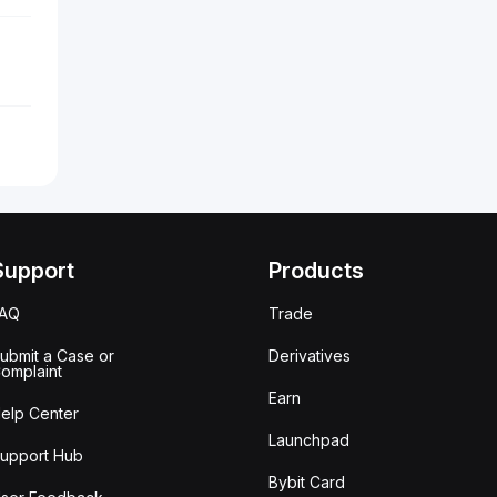
Support
Products
FAQ
Trade
ubmit a Case or
Derivatives
omplaint
Earn
elp Center
Launchpad
upport Hub
Bybit Card