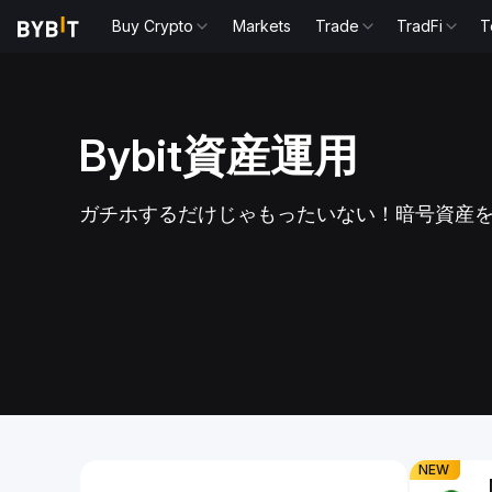
Buy Crypto
Markets
Trade
TradFi
T
Bybit資産運用
チホして最大
3.40%A
ガチホするだけじゃもったいない！暗号資産
を楽しもう！
そう
魅力的な利回りを獲得しよ
USDtb現物取
Slide 1 of 1
NEW