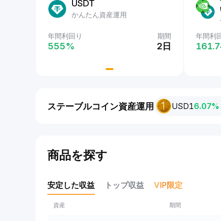
USDT
かんたん資産運用
期間
年間利回り
期間
年間利
年間利
2日
555‎%
2日
555‎
161.7
ステーブルコイン資産運用
USD1
6.07%
商品を探す
安定した収益
トップ収益
VIP限定
資産
期間