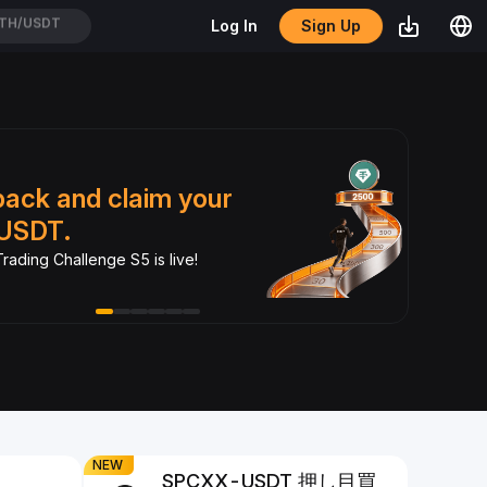
Sign Up
Log In
EIUSDT
Dual
back and claim your
xSt
USDT.
Turn yo
rading Challenge S5 is live!
crypto.
NEW
SPCXX-USDT 押し目買