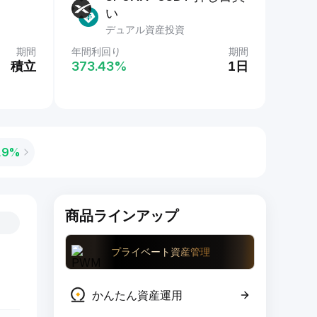
い
デュアル資産投資
期間
年間利回り
期間
積立
373.43‎%
1日
19‎%
商品ラインアップ
プライベート資産管理
かんたん資産運用