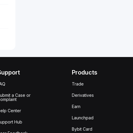
Support
Products
FAQ
Trade
ubmit a Case or
Derivatives
omplaint
Earn
elp Center
Launchpad
upport Hub
Bybit Card