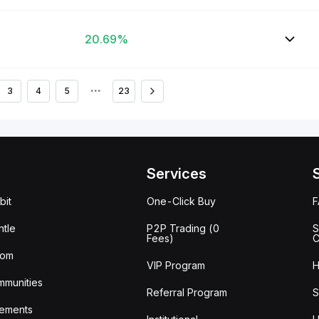
20.69%
3
4
5
•••
23
Services
bit
One-Click Buy
tle
P2P Trading (0
S
Fees)
C
oom
VIP Program
H
mmunities
Referral Program
S
ements