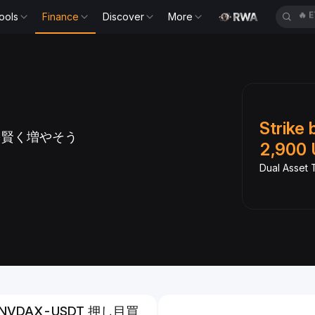
ools
Finance
Discover
More
🔥
H
Slide 1 of 6
PRでUSDtbを増や
Strike 
を賢く増やそう
2,900 
引が手数料ゼロ
Dual Asset T
NVDAX-USDT 押し目買