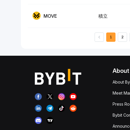
MOVE
積立
1
2
About
About By
Meet Man
Press R
Bybit Co
Announc