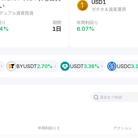
USDT
USD1
い
かんたん資産運用
ガチホ＆資産運用
デュアル資産投資
回り
回り
期間
期間
年間利回り
%
4‎%
2日
1日
6.07‎%
BYUSDT
2.70%
USDT
3.38‎%
USDC
3.
年間利回り
アクション