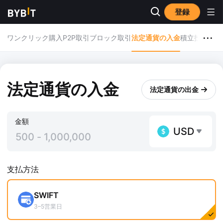
登録
...
ワンクリック購入
P2P取引
ブロック取引
法定通貨の入金
積立投資
Bybi
法定通貨の入金
法定通貨の出金
金額
USD
支払方法
SWIFT
3–5営業日