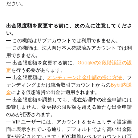
ださい。
出金限度額を変更する前に、次の点に注意してくださ
い。
— この機能はサブアカウントでは利用できません。
— この機能は、
法人向け本人確認済み
アカウント では利
用できません。
— 出金限度額を変更する前に、
Googleの2段階認証の設
定
を行う必要があります。
— 出金限度額は、
オンチェーン出金申請の提出方法
、フ
ァンディングまたは
統合取引アカウント
からの
Bybit内送
金
による仮想通貨の出金に適用されます。
— 出金限度額を調整しても、現在処理中の出金申請には
影響しません。変更後の限度額を超える新たな出金申請
のみが拒否されます。
— VIPユーザーには、アカウント＆セキュリティ設定画
面に表示されている通り、デフォルトでより高い出金限
度が設定されています：KYC
標準レベル
アカウントは百