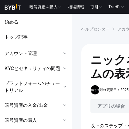
暗号資産を購入
相場情報
取引
TradFi
始める
ヘルプセンター
アカ
トップ記事
アカウント管理
ニック
KYCとセキュリティの問題
ムの表
プラットフォームのチュー
トリアル
最終更新日：2025-11
暗号資産の入金/出金
アプリの場合
暗号資産の購入
以下のステップ・