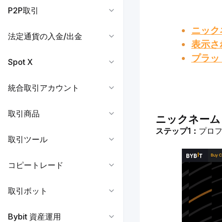
P2P取引
ニック
法定通貨の入金/出金
表示さ
プラッ
Spot X
統合取引アカウント
取引商品
ニックネーム
ステップ1：
プロ
取引ツール
コピートレード
取引ボット
Bybit 資産運用