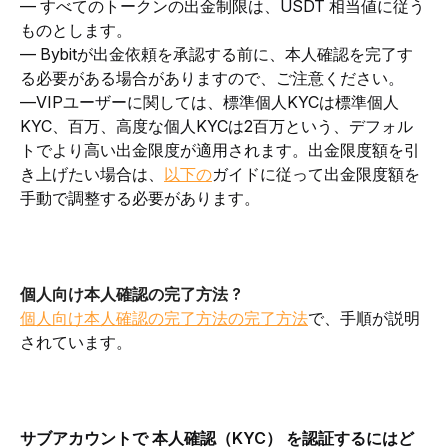
— すべてのトークンの出金制限は、USDT 相当値に従う
ものとします。
— Bybitが出金依頼を承認する前に、本人確認を完了す
る必要がある場合がありますので、ご注意ください。
—VIPユーザーに関しては、標準個人KYCは標準個人
KYC、百万、高度な個人KYCは2百万という、デフォル
トでより高い出金限度が適用されます。出金限度額を引
き上げたい場合は、
以下の
ガイドに従って出金限度額を
手動で調整する必要があります。
個人向け本人確認の完了方法 ?
個人向け本人確認の完了方法の完了方法
で、手順が説明
されています。
サブアカウントで 本人確認（KYC） を認証するにはど