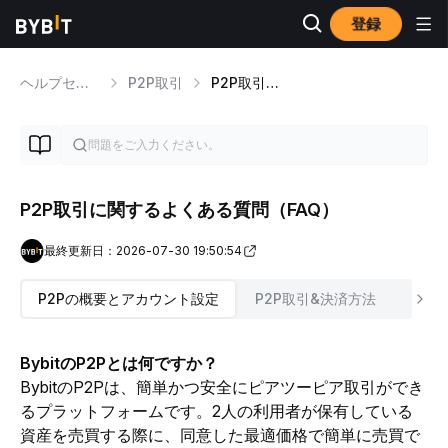
登録
ヘルプセンター
P2P取引
P2P取引のヒント
P2P取引に関するよくある質問（FAQ）
最終更新日：2026-07-30 19:50:54
P2Pの概要とアカウント設定
P2P取引&決済方法
P2
BybitのP2Pとは何ですか？
BybitのP2Pは、簡単かつ安全にピアツーピア取引ができ
るプラットフォームです。2人の利用者が保有している
資産を売買する際に、同意した最適価格で簡単に売買で