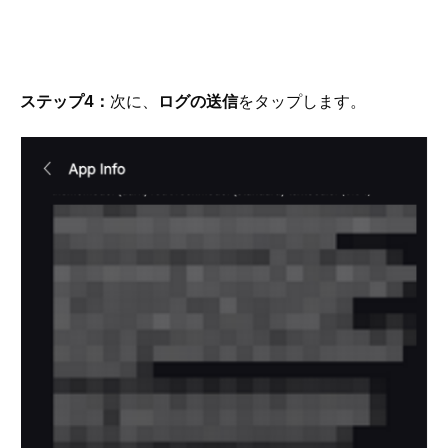
ステップ4：
次に、
ログの送信
をタップします。