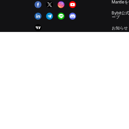
Mantle
Bybit公
ープ
お知らせ
お役立ち
リスク開
報告チャ
採用情報
イスラム
ント
手数料＆
要