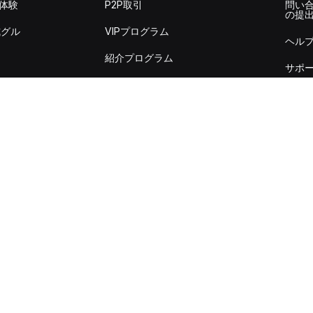
を体験
P2P取引
問い
の提
式グル
VIPプログラム
ヘル
紹介プログラム
サポ
機関投資家向け
情報
Byb
上場申請
示書
Byb
RWAプロジェクトの申
ンネル
し込み
取引
税金計算API
API
アカウ
監査
公式
取引概
© 2018-2026 Bybit.com. All rights reserved
利用規約
|
プライバシーポリシー