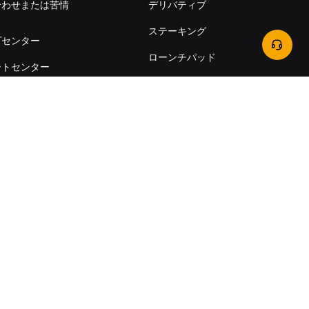
合わせまたは苦情
デリバティブ
出
ステーキング
プセンター
ローンチパッド
ートセンター
Bybitカード
itへのご意見
ワンランク上の取
itアカデミー
引を
手数料
チャンネル認証