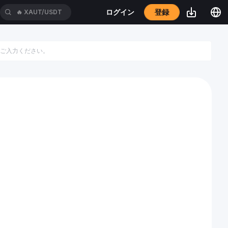
登録
ログイン
🔥
XAUT/USDT