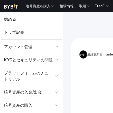
暗号資産を購入
相場情報
取引
TradFi
始める
トップ記事
アカウント管理
最終更新日：undef
KYCとセキュリティの問題
プラットフォームのチュー
トリアル
暗号資産の入金/出金
暗号資産の購入