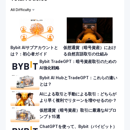
All Difficulty
Bybit AIサブアカウントと
仮想通貨（暗号資産）におけ
は？：初心者ガイド
る自然言語取引の仕組み
Bybit TradeGPT：暗号資産取引のための
AI強化戦略
Bybit AI HubとTradeGPT：これらの違い
とは？
AIによる取引と手動による取引：どちらが
より早く複利でリターンを増やせるのか？
仮想通貨（暗号資産）取引に最適なAIプロ
ンプト15選
ChatGPTを使って、Bybit（バイビット）