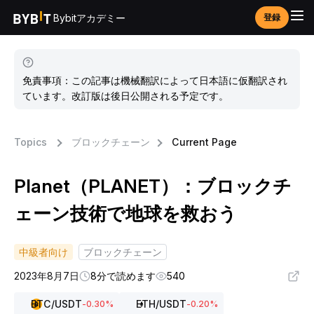
Bybitアカデミー
登録
免責事項：この記事は機械翻訳によって日本語に仮翻訳され
ています。改訂版は後日公開される予定です。
Topics
ブロックチェーン
Current Page
Planet（PLANET）：ブロックチ
ェーン技術で地球を救おう
中級者向け
ブロックチェーン
2023年8月7日
8分で読めます
540
BTC
/USDT
ETH
/USDT
-0.30
%
-0.20
%