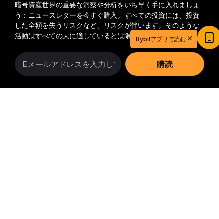
暗号資産世界の重要な洞察や分析をいち早く手に入れましょ
う：ニュースレターを今すぐ購入。
すべての投資には、投資
した全額を失うリスクなど、リスクが伴います。そのような
20ドル相当の特典ゲットで取引を始めよう
活動はすべての人に適しているとは限りません。
Bybitアプリで読む
新規登録＆取引で20ドル相当の獲得チャンス！
今すぐ登録
購読
フォローする
詳細サマリー
© 2018-2026 Bybit.com. All rights reserved.