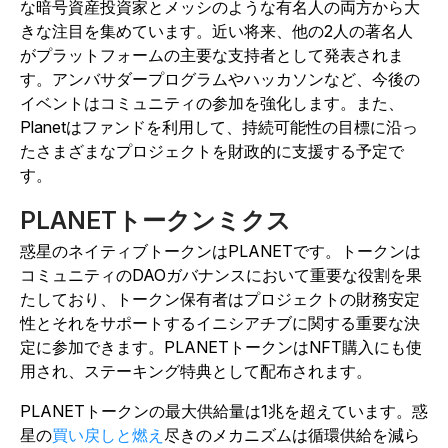
な暗号資産投資家とメッシのような有名人の両方から大
きな注目を集めています。近い将来、他の2人の著名人
がプラットフォームの主要な支持者として発表されま
す。アンバサダープログラムやハッカソンなど、今後の
イベントはコミュニティの参加を強化します。また、
Planetはファンドを利用して、持続可能性の目標に沿っ
たさまざまなプロジェクトを財政的に支援する予定で
す。
PLANETトークンミクス
惑星のネイティブトークンはPLANETです。トークンは
コミュニティのDAOガバナンスにおいて重要な役割を果
たしており、トークン保有者はプロジェクトの財務安定
性とそれをサポートするイニシアチブに関する重要な決
定に参加できます。PLANETトークンはNFT購入にも使
用され、ステーキング特典として配布されます。
PLANETトークンの最大供給量は1兆を超えています。惑
星の
買い戻しと燃え
尽きのメカニズムは循環供給を減ら