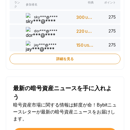
ラン
特典
ポイント
参加者名
ク
275
sky***@****
300
USDT
275
dor***@****
220
USDT
275
jay***@****
150
USDT
詳細を見る
最新の暗号資産ニュースを手に入れよ
う
暗号資産市場に関する情報は鮮度が命！Bybitニュ
ースレターが最新の暗号資産ニュースをお届けし
ます。