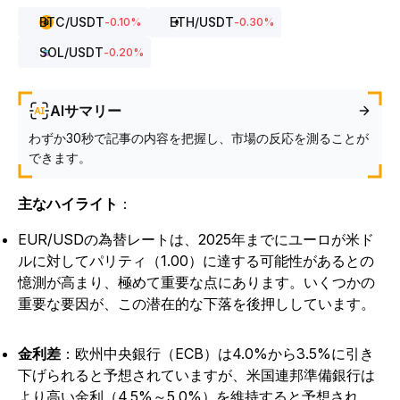
BTC
/USDT
ETH
/USDT
-0.10
%
-0.30
%
SOL
/USDT
-0.20
%
AIサマリー
わずか30秒で記事の内容を把握し、市場の反応を測ることが
できます。
主なハイライト
：
EUR/USDの為替レートは、2025年までにユーロが米ド
ルに対してパリティ（1.00）に達する可能性があるとの
憶測が高まり、極めて重要な点にあります。いくつかの
重要な要因が、この潜在的な下落を後押ししています。
金利差
：欧州中央銀行（ECB）は4.0%から3.5%に引き
下げられると予想されていますが、米国連邦準備銀行は
より高い金利（4.5%～5.0%）を維持すると予想され、