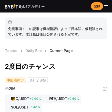
Bybitアカデミー
登録
免責事項：この記事は機械翻訳によって日本語に仮翻訳され
ています。改訂版は後日公開される予定です。
Topics
Daily Bits
Current Page
2度目のチャンス
中級者向け
Daily Bits
286
BTC
/USDT
ETH
/USDT
+
0.90
%
+
0.60
%
SOL
/USDT
+
1.40
%