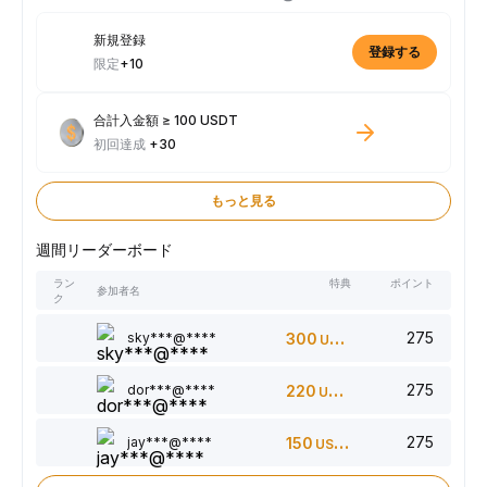
新規登録
登録する
限定
+10
合計入金額 ≥ 100 USDT
初回達成
+30
もっと見る
週間リーダーボード
ラン
特典
ポイント
参加者名
ク
275
sky***@****
300
USDT
275
dor***@****
220
USDT
275
jay***@****
150
USDT