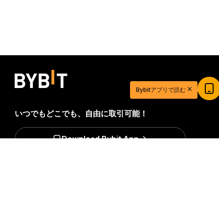
20ドル相当の特典ゲットで取引を始めよう
Bybitアプリで読む
新規登録＆取引で20ドル相当の獲得チャンス！
今すぐ登録
いつでもどこでも、自由に取引可能！
Download Bybit App
詳細サマリー
暗号資産世界の重要な洞察や分析をいち早く手に入れましょ
う：ニュースレターを今すぐ購入。
すべての投資には、投資
した全額を失うリスクなど、リスクが伴います。そのような
活動はすべての人に適しているとは限りません。