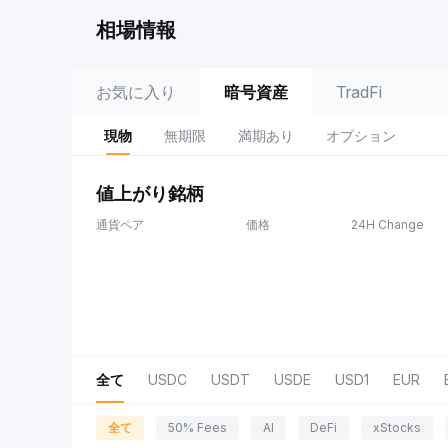
相場情報
お気に入り
暗号資産
TradFi
現物
無期限
満期あり
オプション
値上がり銘柄
通貨ペア
価格
24H Change
全て
USDC
USDT
USDE
USD1
EUR
全て
50% Fees
AI
DeFi
xStocks