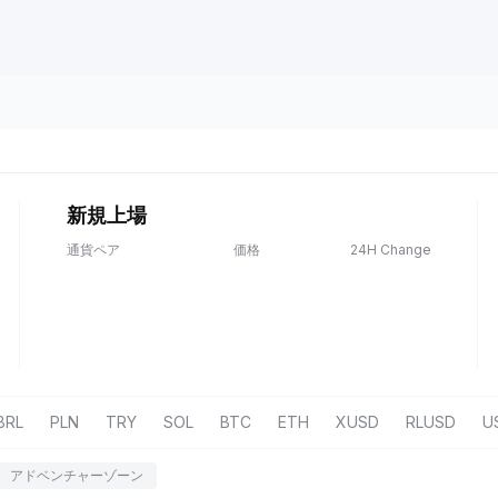
新規上場
通貨ペア
価格
24H Change
BRL
PLN
TRY
SOL
BTC
ETH
XUSD
RLUSD
U
アドベンチャーゾーン