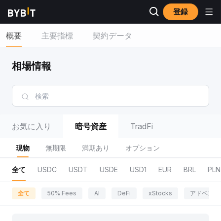
登録
概要
主要指標
契約データ
相場情報
お気に入り
暗号資産
TradFi
現物
無期限
満期あり
オプション
全て
USDC
USDT
USDE
USD1
EUR
BRL
PLN
全て
50% Fees
AI
DeFi
xStocks
アドベンチ