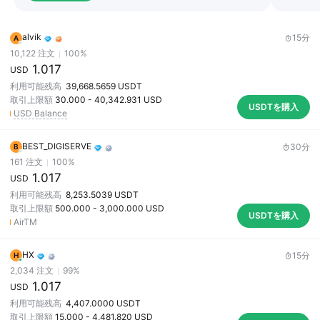
alvik
15分
A
10,122
注文
100
%
1.017
USD
利用可能残高
39,668.5659
USDT
取引上限額
30.000
-
40,342.931
USD
USDTを購入
USD Balance
BEST_DIGISERVE
30分
B
161
注文
100
%
1.017
USD
利用可能残高
8,253.5039
USDT
取引上限額
500.000
-
3,000.000
USD
USDTを購入
AirTM
HX
15分
H
2,034
注文
99
%
1.017
USD
利用可能残高
4,407.0000
USDT
取引上限額
15.000
-
4,481.820
USD