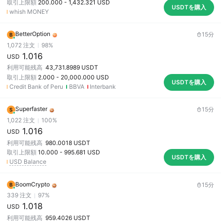
取引上限額
200.000
-
1,432.321
USD
USDTを購入
whish MONEY
BetterOption
15分
B
1,072
注文
98
%
1.016
USD
利用可能残高
43,731.8989
USDT
取引上限額
2.000
-
20,000.000
USD
USDTを購入
Credit Bank of Peru
BBVA
Interbank
Superfaster
15分
S
1,022
注文
100
%
1.016
USD
利用可能残高
980.0018
USDT
取引上限額
10.000
-
995.681
USD
USDTを購入
USD Balance
BoomCrypto
15分
B
339
注文
97
%
1.018
USD
利用可能残高
959.4026
USDT