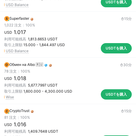
USDTを購入
USD Balance
Superfaster
15分
S
1,022
注文
100
%
1.017
USD
利用可能残高
1,813.6653
USDT
取引上限額
15.000
-
1,844.497
USD
USDTを購入
USD Balance
Обмен на Albo 🇷🇺
30分
О
78
注文
100
%
1.018
USD
利用可能残高
5,677.7997
USDT
取引上限額
1,600.000
-
4,300.000
USD
USDTを購入
Wise
CryptoTrust
15分
C
81
注文
100
%
1.016
USD
利用可能残高
1,409.7648
USDT