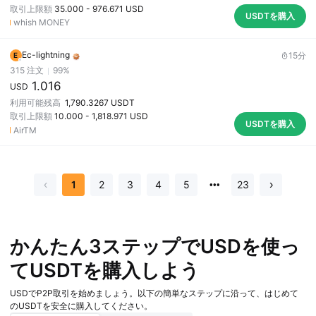
取引上限額
35.000
-
976.671
USD
USDTを購入
whish MONEY
Ec-lightning
15分
E
315
注文
99
%
1.016
USD
利用可能残高
1,790.3267
USDT
取引上限額
10.000
-
1,818.971
USD
USDTを購入
AirTM
1
2
3
4
5
23
かんたん3ステップでUSDを使っ
てUSDTを購入しよう
USDでP2P取引を始めましょう。以下の簡単なステップに沿って、はじめて
のUSDTを安全に購入してください。