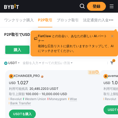
登録
ワンクリック購入
P2P取引
ブロック取引
法定通貨の入金
Fi
P2P取引でUSDを使用してUSDTを購入
FiatClaw との出会い、あなたの新しい AI パート
ナー
複雑な広告リストに疲れていますか？タップして、AI
購入
販売
注文
USD
にマッチさせてください。
2
USDT
金額を入力
すべての支払い方法
注目
XCHAINGER_PRO
avema
X
A
1.027
1.
USD
USD
利用可能残高
20,485.2203
USDT
利用可能
取引上限額
100.000
-
10,000.000
USD
取引上限
Revolut
Western Union
Moneygram
Wise
Revolut
Bank Transfer
USD
USDTを購入