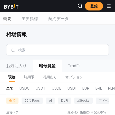
登録
概要
主要指標
契約データ
相場情報
お気に入り
暗号資産
TradFi
現物
無期限
満期あり
オプション
全て
USDC
USDT
USDE
USD1
EUR
BRL
PLN
全て
50% Fees
AI
DeFi
xStocks
アドベンチ
通貨ペア
最終取引価格/24H 変化率%