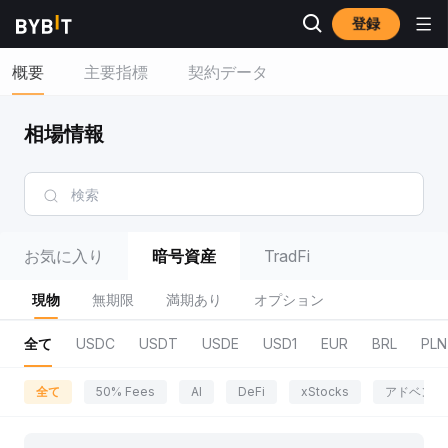
登録
概要
主要指標
契約データ
相場情報
お気に入り
暗号資産
TradFi
現物
無期限
満期あり
オプション
全て
USDC
USDT
USDE
USD1
EUR
BRL
PLN
全て
50% Fees
AI
DeFi
xStocks
アドベンチ