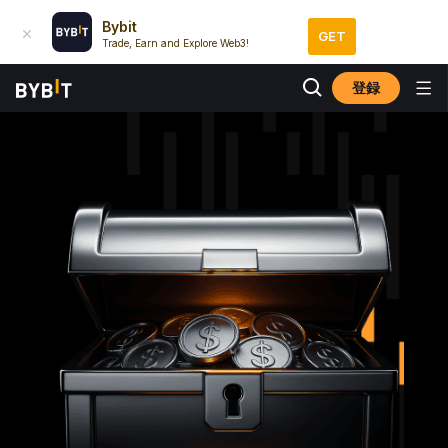
Bybit
GET
Trade, Earn and Explore Web3!
登録