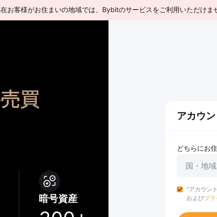
現在お客様がお住まいの地域では、Bybitのサービスをご利用いただけま
接売買
アカウン
どちらにお
国・地域
"アカウン
暗号資産
および
プラ